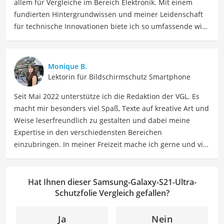
allem für Vergleiche im Bereich Elektronik. Mit einem
fundierten Hintergrundwissen und meiner Leidenschaft
für technische Innovationen biete ich so umfassende wie
präzise Informationen zu elektronischen Geräten, Gadgets
sowie Technologien. Meine Beiträge beinhalten
detaillierte Produktvergleiche, Kaufberatungen und
Monique B.
technische Analysen, um Verbrauchern dabei zu helfen,
Lektorin für Bildschirmschutz Smartphone
sowohl informierte Entscheidungen zu treffen als auch
Seit Mai 2022 unterstütze ich die Redaktion der VGL. Es
die besten elektronischen Lösungen für ihre Bedürfnisse
macht mir besonders viel Spaß, Texte auf kreative Art und
zu finden.
Weise leserfreundlich zu gestalten und dabei meine
Der Samsung-Galaxy-S21-Ultra-Schutzfolie-Vergleich ist
Expertise in den verschiedensten Bereichen
aus unserer Sicht besonders empfehlenswert für
Galaxy-
einzubringen. In meiner Freizeit mache ich gerne und viel
S21-Besitzer
.
Sport und probiere dabei immer wieder neue Sportarten
aus. Als Lektorin liegt mein Fokus darauf, Texte auf ihre
Klarheit, Verständlichkeit und stilistische Korrektheit zu
Hat Ihnen dieser Samsung-Galaxy-S21-Ultra-
überprüfen. Mein Ziel ist es dabei, die Qualität und den
Schutzfolie Vergleich gefallen?
Ausdruck der Texte zu verbessern, um Ihnen eine
angenehme Leseerfahrung zu bieten. Durch meine
Ja
Nein