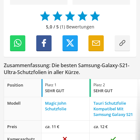
langjährige Erfahrung als Lektorin will ich vor allem dazu
beitragen, dass die Inhalte unserer Redaktion optimal
präsentiert werden und ihre volle Wirkung entfalten.
5,0 / 5
(1) Bewertungen
Zusammenfassung: Die besten Samsung-Galaxy-S21-
Ultra-Schutzfolien in aller Kürze.
Position
Platz 1
Platz 2
SEHR GUT
SEHR GUT
Modell
Magic John
Tauri Schutzfolie
Schutzfolie
Kompatibel Mit
Samsung Galaxy S21
Preis
ca.
11 €
ca.
12 €
Kameraschutz