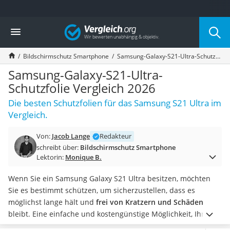
Die beliebtesten Vergleiche nach Kategorie
Vergleich
Elektronik
Powerstation
Bildschirmschutz Smartphone
Samsung-Galaxy-S21-Ultra-Schutzfolie Vergleich 2026
Monitor 32 Zoll 4K
Fernseher
Samsung-Galaxy-S21-Ultra-
Drucker
Schutzfolie Vergleich 2026
Desktop-PC
Die besten Schutzfolien für das Samsung S21 Ultra im
Monitor
Vergleich.
Diascanner
Laser-Multifunktionsdrucker
Von:
Jacob Lange
Redakteur
Powerline-Adapter
schreibt über:
Bildschirmschutz Smartphone
Powerstation mit Solarpanel
Lektorin:
Monique B.
Gaming-PC
Soundbar
Wenn Sie ein Samsung Galaxy S21 Ultra besitzen, möchten
17-Zoll-Laptop
Sie es bestimmt schützen, um sicherzustellen, dass es
Satellitenschüssel
möglichst lange hält und
frei von Kratzern und Schäden
Gaming-Headset
bleibt. Eine einfache und kostengünstige Möglichkeit, Ihr
Schnurloses Telefon
Handy zu schützen, ist die Verwendung von Schutzfolien.