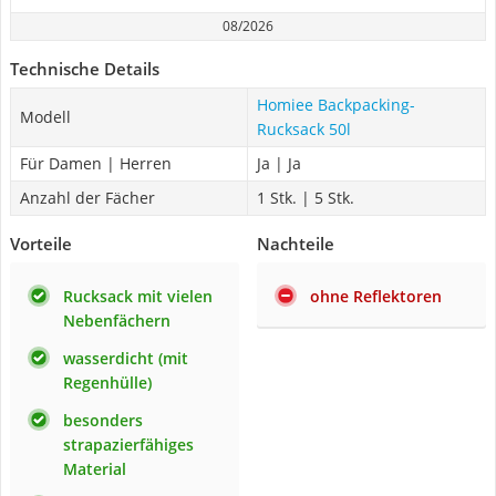
08/2026
Technische Details
Homiee Backpacking-
Modell
Rucksack 50l
Für Damen | Herren
Ja | Ja
Anzahl der Fächer
1 Stk. | 5 Stk.
Vorteile
Nachteile
Rucksack mit vielen
ohne Reflektoren
Nebenfächern
wasserdicht (mit
Regenhülle)
besonders
strapazierfähiges
Material