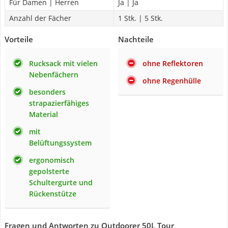
Für Damen | Herren
Ja | Ja
Anzahl der Fächer
1 Stk. | 5 Stk.
Vorteile
Nachteile
Rucksack mit vielen
ohne Reflektoren
Nebenfächern
ohne Regenhülle
besonders
strapazierfähiges
Material
mit
Belüftungssystem
ergonomisch
gepolsterte
Schultergurte und
Rückenstütze
Fragen und Antworten zu Outdoorer 50L Tour