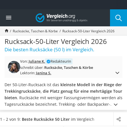
Die beliebtesten Vergleiche nach Kategorie
Vergleich
Mode
Boxershorts
Rucksäcke, Taschen & Körbe
Rucksack-50-Liter Vergleich 2026
Cellulite-Leggings
Herrensocken
Rucksack-50-Liter Vergleich 2026
Polarisierte Sonnenbrille
Die besten Rucksäcke (50 l) im Vergleich.
Hausschuhe Herren
Radunterhose Damen
Von:
Juliane K.
Redakteurin
Suunto-Uhr
schreibt über:
Rucksäcke, Taschen & Körbe
Überzieh-Sonnenbrille
Lektorin:
Janina S.
RFID-Blocker
Sneaker Herren
Der 50-Liter-Rucksack ist das
kleinste Modell in der Riege der
Geldbörse Herren
Trekkingrucksäcke, die Platz genug für eine mehrtägige Tour
Knirps-Regenschirm
bieten
. Rucksäcke mit weniger Fassungsvermögen werden als
Periodenunterwäsche
Tagesrucksäcke bezeichnet. Trekking- oder Backpacker-
RFID-Schutzkarte
Rucksäcke gibt es mit bis zu 100 Litern Volumen.
Wählen Sie
Motorradbrillen
jetzt einen 50-Liter-Rucksack aus unserer Vergleichstabelle,
1 - 2 von 9:
Beste Rucksäcke 50 Liter
im Vergleich
Lederhose
der von Grund auf wasserdicht ist
. Eine zusätzliche