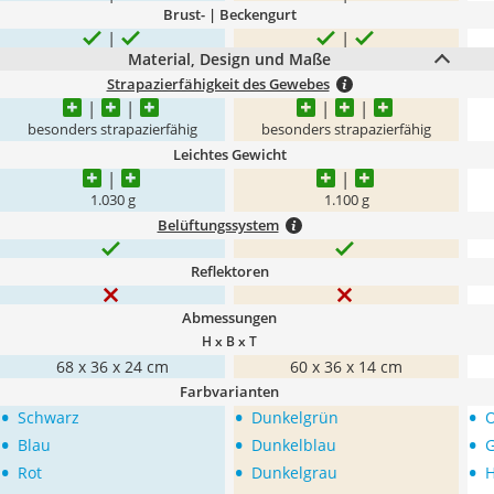
Brust- | Beckengurt
Material, Design und Maße
Strapazierfähigkeit des Gewebes
besonders strapazierfähig
besonders strapazierfähig
Leichtes Gewicht
1.030 g
1.100 g
Belüftungssystem
Reflektoren
Abmessungen
H x B x T
68 x 36 x 24 cm
60 x 36 x 14 cm
Farbvarianten
•
•
•
Schwarz
Dunkelgrün
•
•
•
Blau
Dunkelblau
•
•
•
Rot
Dunkelgrau