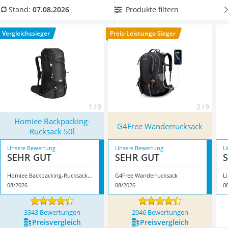
Ausweishülle
Regenhülle oder ein extra
Rucksack-Regenschutz
ist hilfreich
Produkte filtern
Stand:
07.08.2026
Bademantel Herren
bei Starkregen, heißt es in diversen Tests im Internet.
Beheizbare Handschuhe
Überzeugt hat uns hier im August 2026 besonders das
Vergleichssieger
Preis-Leistungs-Sieger
Gesundheitsschuhe
Modell
Homiee Backpacking-Rucksack 50l
*
mit seinen
Service
Eigenschaften.
1 / 9
2 / 9
Homiee Backpacking-
G4Free Wanderrucksack
Rucksack 50l
Unsere Bewertung
Unsere Bewertung
U
SEHR GUT
SEHR GUT
Homiee Backpacking-Rucksack 50l
G4Free Wanderrucksack
L
08/2026
08/2026
0
3343 Bewertungen
2046 Bewertungen
Preis­vergleich
Preis­vergleich