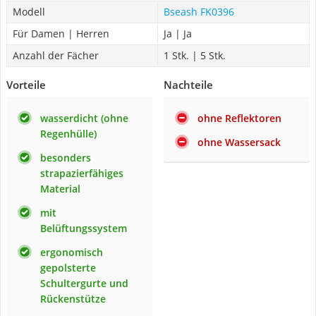
Modell
Bseash FK0396
Für Damen | Herren
Ja | Ja
Anzahl der Fächer
1 Stk. | 5 Stk.
Vorteile
Nachteile
wasserdicht (ohne
ohne Reflektoren
Regenhülle)
ohne Wassersack
besonders
strapazierfähiges
Material
mit
Belüftungssystem
ergonomisch
gepolsterte
Schultergurte und
Rückenstütze