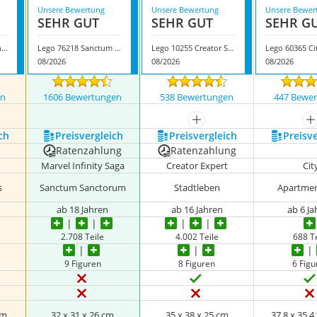
Unsere Bewertung
Unsere Bewertung
Unsere Bewer
SEHR GUT
SEHR GUT
SEHR G
Lego Creator modernes Haus
Lego 76218 Sanctum Sanctorum
Lego 10255 Creator Stadtleben
08/2026
08/2026
08/2026
en
1606 Bewertungen
538 Bewertungen
447 Bewe
mehr anzeigen
m
ch
Preis­vergleich
Preis­vergleich
Preis­v
Ratenzahlung
Ratenzahlung
Marvel Infinity Saga
Creator Expert
Cit
s
Sanctum Sanctorum
Stadtleben
Apartme
ab 18 Jahren
ab 16 Jahren
ab 6 J
2.708 Teile
4.002 Teile
688 Te
9 Figuren
8 Figuren
6 Fig
cm
32 x 31 x 26 cm
35 x 38 x 25 cm
37,8 x 35,4