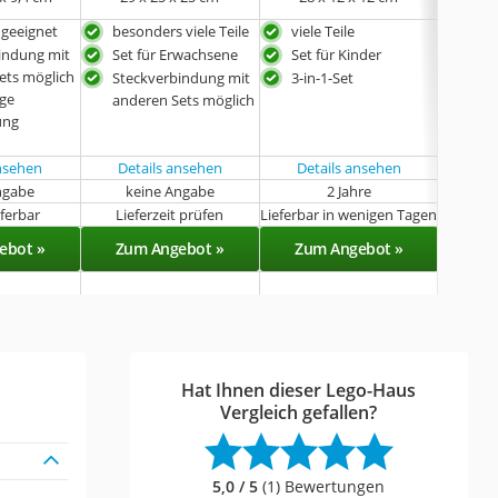
 geeignet
besonders viele Teile
viele Teile
3-in
indung mit
Set für Erwachsene
Set für Kinder
für 
ets möglich
Steckverbindung mit
3-in-1-Set
hoc
ge
anderen Sets möglich
Ver
ung
ansehen
Details ansehen
Details ansehen
ngabe
keine Angabe
2 Jahre
k
eferbar
Lieferzeit prüfen
Lieferbar in wenigen Tagen
Sof
ebot »
Zum Angebot »
Zum Angebot »
Zu
Hat Ihnen dieser Lego-Haus
Vergleich gefallen?
5,0 / 5
(1) Bewertungen