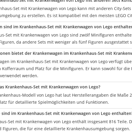
nkenhaus-Set mit Krankenwagen von Lego mit anderen Sets komb
enhaus-Set mit Krankenwagen von Lego kann mit anderen City-Sets
umgebung zu erstellen. Es ist kompatibel mit den meisten LEGO 
en sind im Krankenhaus-Set mit Krankenwagen von Lego enthalte
s-Set mit Krankenwagen von Lego sind zwölf Minifiguren enthalten.
iguren, da andere Sets mit weniger als fünf Figuren ausgestattet s
ionen bietet der Krankenwagen im Krankenhaus-Set mit Kranken
gen im Krankenhaus-Set mit Krankenwagen von Lego verfügt über 
 Kofferraum und Platz für die Minifiguren. Er kann sowohl für die 
 verwendet werden.
das ‎Krankenhaus-Set mit Krankenwagen von Lego?
ankenhaus-Modell von Lego hat laut Herstellerangaben die Maße 28 x
atz für detaillierte Spielmöglichkeiten und Funktionen.
le sind im Krankenhaus-Set mit Krankenwagen von Lego enthalten
us-Set mit Krankenwagen von Lego enthält insgesamt 816 Teile. 
 Figuren, die für eine detaillierte Krankenhausumgebung sorgen.