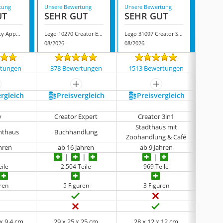
tung
Unsere Bewertung
Unsere Bewertung
Unsere
UT
SEHR GUT
SEHR GUT
GUT
Lego 60365 City Appartementhaus Set
Lego 10270 Creator Expert Buchhandlung
Lego 31097 Creator Stadthaus
08/2026
08/2026
08/202
rtungen
378 Bewertungen
1513 Bewertungen
1126
ehr anzeigen
mehr anzeigen
mehr anzeigen
ergleich
Preis­vergleich
Preis­vergleich
P
y
Creator Expert
Creator 3in1
C
Stadthaus mit
Famili
nthaus
Buchhandlung
Zoohandlung & Café
See,
ahren
ab 16 Jahren
ab 9 Jahren
ile
2.504 Teile
969 Teile
uren
5 Figuren
3 Figuren
 x 9,4 cm
29 x 25 x 25 cm
28 x 12 x 12 cm
38,2 