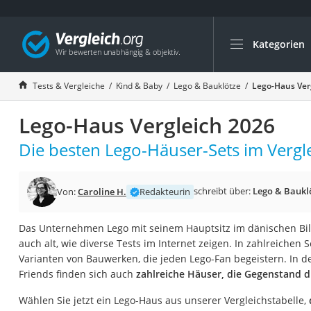
Kategorien
Die beliebtesten V
Kind & Baby
Tests & Vergleiche
Kind & Baby
Lego & Bauklötze
Lego-Haus Ver
Babyphone mit 2 
Lego-Haus Vergleich 2026
Walkie-Talkie Kind
Kindermatratzen
Die besten Lego-Häuser-Sets im Vergle
Babywippe
Rollschuhe für Kin
schreibt über:
Lego & Baukl
Von:
Caroline H.
Redakteurin
Tischkicker
Das Unternehmen Lego mit seinem Hauptsitz im dänischen Bill
Laufrad
auch alt, wie diverse Tests im Internet zeigen. In zahlreichen 
Kinderschubkarre
Varianten von Bauwerken, die jeden Lego-Fan begeistern. In d
Friends finden sich auch
zahlreiche Häuser, die Gegenstand di
Babyschlafsack
Kinderuhr
Wählen Sie jetzt ein Lego-Haus aus unserer Vergleichstabelle,