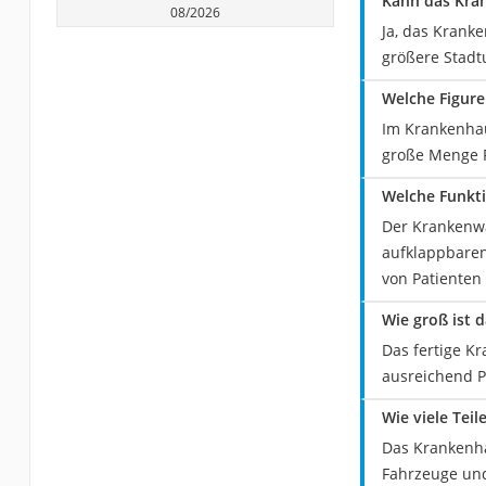
Kann das Kra
08/2026
Ja, das Krank
größere Stadt
Welche Figur
Im Krankenhau
große Menge F
Welche Funkt
Der Krankenwa
aufklappbaren
von Patienten
Wie groß ist 
Das fertige Kr
ausreichend Pl
Wie viele Tei
Das Krankenha
Fahrzeuge und