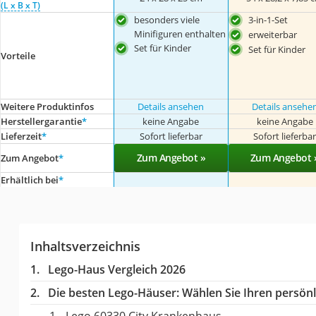
(L x B x T)
besonders viele
3-in-1-Set
Minifiguren enthalten
erweiterbar
Set für Kinder
Set für Kinder
Vorteile
Weitere Produktinfos
Details ansehen
Details ansehe
Herstellergarantie
*
keine Angabe
keine Angabe
Lieferzeit
*
Sofort lieferbar
Sofort lieferba
Zum Angebot »
Zum Angebot 
Zum Angebot
*
Erhältlich bei
*
Inhaltsverzeichnis
Lego-Haus Vergleich 2026
Die besten Lego-Häuser:
Wählen Sie Ihren persönli
Lego 60330 City Krankenhaus