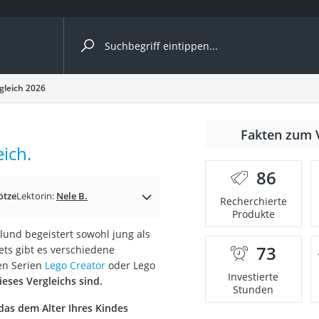
ergleiche nach Kategorie
gleich 2026
Kameras
er
Fakten zum 
ich.
86
der
ötze
Lektorin:
Nele B.
Recherchierte
Produkte
und begeistert sowohl jung als
73
Sets gibt es verschiedene
en Serien
Lego Creator
oder Lego
Investierte
eses Vergleichs sind.
Stunden
das dem Alter Ihres Kindes