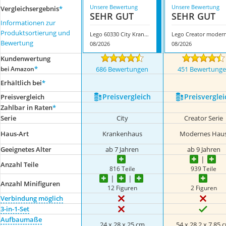
Unsere Bewertung
Unsere Bewertung
Vergleichsergebnis
*
SEHR GUT
SEHR GUT
Informationen zur
Produktsortierung und
Lego 60330 City Krankenhaus
Bewertung
08/2026
08/2026
Kundenwertung
*
bei Amazon
686 Bewertungen
451 Bewertung
Erhältlich bei
*
Preis­vergleich
Preis­verglei
Preis­vergleich
Zahlbar in Raten
*
Serie
City
Creator Serie
Haus-Art
Krankenhaus
Modernes Hau
Geeignetes Alter
ab 7 Jahren
ab 9 Jahren
Anzahl Teile
816 Teile
939 Teile
Anzahl Minifiguren
12 Figuren
2 Figuren
Verbindung möglich
3-in-1-Set
Aufbaumaße
24 x 28 x 25 cm
54 x 28,2 x 7,85 