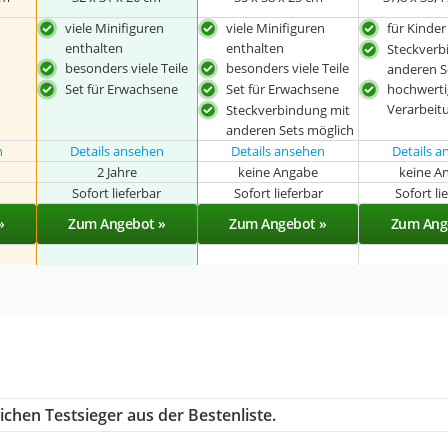
viele Minifiguren
viele Minifiguren
für Kinder
enthalten
enthalten
Steckverb
besonders viele Teile
besonders viele Teile
anderen S
Set für Erwachsene
Set für Erwachsene
hochwerti
Verarbeit
Steckverbindung mit
anderen Sets möglich
n
Details ansehen
Details ansehen
Details 
2 Jahre
keine Angabe
keine A
r
Sofort lieferbar
Sofort lieferbar
Sofort li
»
Zum Angebot »
Zum Angebot »
Zum Ang
chen Testsieger aus der Bestenliste.