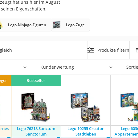
zeugt hat uns hier im August
 seinen Eigenschaften.
er
hren
Lego-Ninjago-Figuren
Lego-Züge
er
uto
gleich
Produkte filtern
g
m
Kundenwertung
Sorti
der
eger
Bestseller
Hubschrauber
ernes
Lego 76218 Sanctum
Lego 10255 Creator
Lego 603
Sanctorum
Stadtleben
Appartemen