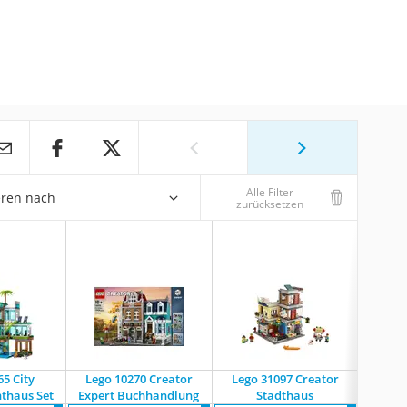
Alle Filter
eren nach
zurücksetzen
65 City
Lego 10270 Creator
Lego 31097 Creator
Lego 31
thaus Set
Expert Buchhandlung
Stadthaus
Gemüt