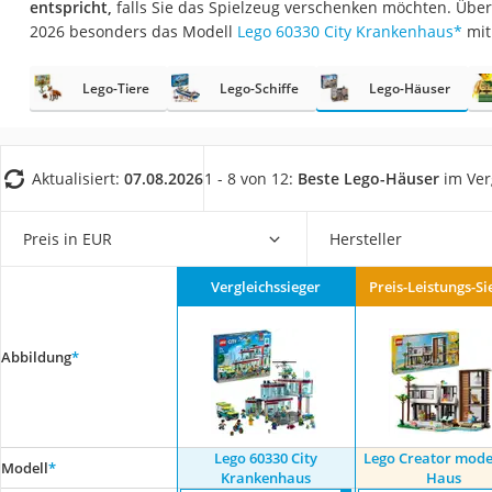
entspricht,
falls Sie das Spielzeug verschenken möchten. Über
Babyphone
2026 besonders das Modell
Lego 60330 City Krankenhaus
*
mit
Treppenschutzgitt
Kindersitz ab 4 Ja
Lego-Tiere
Lego-Schiffe
Lego-Häuser
Kinderroller 3 Räd
Ferngesteuertes A
Aktualisiert:
07.08.2026
1 - 8 von 12:
Beste Lego-Häuser
im Ver
Kindersitz 15–36 k
Kinderfahrradhel
Preis in EUR
Hersteller
Barfußschuhe Kin
Vergleichssieger
Preis-Leistungs-Si
Kinder-Mikroskop
Ferngesteuerter 
Abbildung
*
Service
Lego 60330 City
Lego Creator mod
Modell
*
Krankenhaus
Haus