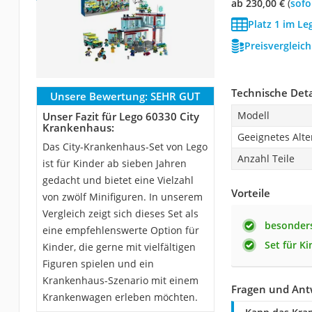
ab 230,00 €
(
Sof
Platz 1 im Le
Preisvergleic
Technische Deta
Unsere Bewertung:
SEHR GUT
Modell
Unser Fazit für Lego 60330 City
Krankenhaus:
Geeignetes Alte
Das City-Krankenhaus-Set von Lego
Anzahl Teile
ist für Kinder ab sieben Jahren
gedacht und bietet eine Vielzahl
Vorteile
von zwölf Minifiguren. In unserem
Vergleich zeigt sich dieses Set als
besonders
eine empfehlenswerte Option für
Set für Ki
Kinder, die gerne mit vielfältigen
Figuren spielen und ein
Krankenhaus-Szenario mit einem
Fragen und Ant
Krankenwagen erleben möchten.