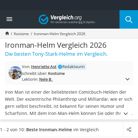
Die beliebtesten Vergleiche nach Kategorie
Vergleich
Freizeit & Sport
Gartentrampolin
Kostüme
Ironman-Helm Vergleich 2026
Trampolin
Metalldetektor
Ironman-Helm Vergleich 2026
Eufab-Fahrradträger
Die besten Tony-Stark-Helme im Vergleich.
Trampolin 366 cm
Fahrradschloss
Von:
Henriette Ast
Redakteurin
Aluminium-Koffer
schreibt über:
Kostüme
Futterboot
Lektorin:
Nele B.
Air Bike
E-Bike-Dreirad
Iron Man ist einer der beliebtesten Comicbuch-Helden der
Trekkingschuhe Herren
Welt. Der exzentrische Philanthrop und Milliardär, wie er sich
Reisetasche mit Rollen
gern selbst beschreibt, ist bekannt für seinen Humor und
Klimmzugstation
Scharfsinn. Mit dem Iron-Man-Helm können Sie oder Ihr Kind
Koffer
in die beliebte Rolle des Superhelden Tony Stark schlüpfen.
Nachtsichtgerät
Laut gängigen Online-Tests sind bei den Fans die
1 - 2 von 10:
Beste Ironman-Helme
im Vergleich
Faltschloss
beliebtesten Iron-Man-Helme elektronisch ausgestattet
.