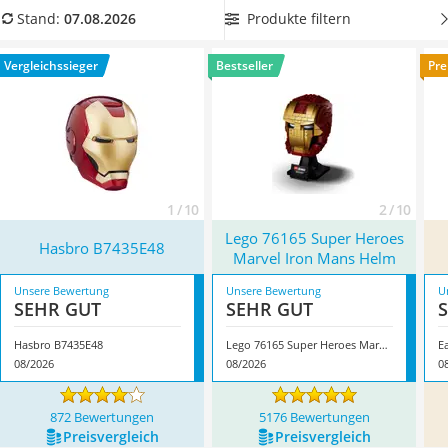
Handgepäck-Koffer
Ebenso beliebt ist das Captain-America-Schild.
Wählen Sie
Produkte filtern
Stand:
07.08.2026
Vibrationsplatte
jetzt aus unserer Produkttabelle
einen Iron-Man-Helm mit
Wanderschuhe Herren
Sprachsteuerung
aus, um Funktionen des Helmes auf
Vergleichssieger
Bestseller
Pre
Sicherheitsweste Reiten
Kommando steuern zu können. Überzeugt hat uns hier im
Service
August 2026 besonders das Modell
Hasbro B7435E48
*
mit
seinen Eigenschaften.
1 / 10
2 / 10
Lego 76165 Super Heroes
Hasbro B7435E48
Marvel Iron Mans Helm
Unsere Bewertung
Unsere Bewertung
U
SEHR GUT
SEHR GUT
Hasbro B7435E48
Lego 76165 Super Heroes Marvel Iron Mans Helm
E
08/2026
08/2026
0
872 Bewertungen
5176 Bewertungen
Preis­vergleich
Preis­vergleich