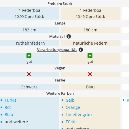
Preis pro Stück
1 Federboa
1 Federboa
10,99 € pro Stück
10,45 € pro Stück
Länge
183 cm
180 cm
Material
Truthahnfedern
natürliche Federn
Verarbeitungsqualität
gut
gut
Vegan
Farbe
Schwarz
Blau
Weitere Farben
•
•
•
Türkis
Gelb
R
•
•
Rot
Orange
•
•
Blau
Limettengrün
•
•
und weitere
Türkis
•
und weitere