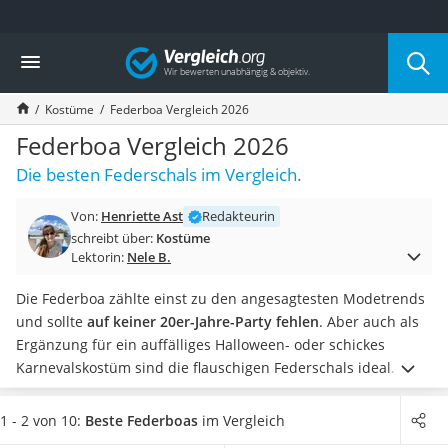
Die beliebtesten Vergleiche nach Kategorie
Vergleich
Freizeit & Sport
Gartentrampolin
Kostüme
Federboa Vergleich 2026
Trampolin
Metalldetektor
Federboa Vergleich 2026
Eufab-Fahrradträger
Die besten Federschals im Vergleich.
Trampolin 366 cm
Fahrradschloss
Von:
Henriette Ast
Redakteurin
Aluminium-Koffer
schreibt über:
Kostüme
Futterboot
Lektorin:
Nele B.
Air Bike
E-Bike-Dreirad
Die Federboa zählte einst zu den angesagtesten Modetrends
Trekkingschuhe Herren
und sollte
auf keiner 20er-Jahre-Party fehlen
. Aber auch als
Reisetasche mit Rollen
Ergänzung für ein auffälliges Halloween- oder schickes
Klimmzugstation
Karnevalskostüm sind die flauschigen Federschals ideal.
Wie
Koffer
Tests im Internet zeigen, haben Sie die Wahl zwischen
Nachtsichtgerät
verschiedenen Farben und Materialien, wobei die meisten
1 - 2 von 10:
Beste Federboas
im Vergleich
Faltschloss
Modelle wie auch Engelsflügel aus natürlichen Federn