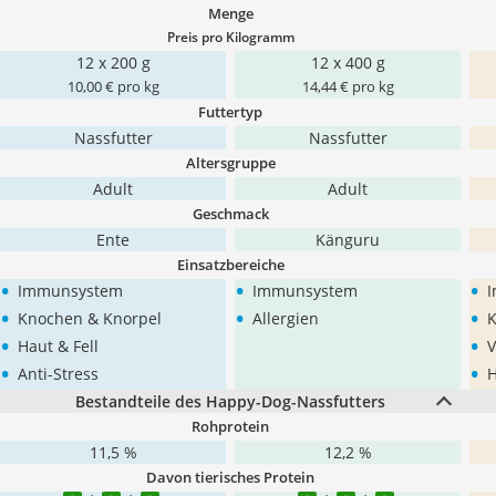
Menge
Preis pro Kilogramm
12 x 200 g
12 x 400 g
10,00 € pro kg
14,44 € pro kg
Futtertyp
Nassfutter
Nassfutter
Altersgruppe
Adult
Adult
Geschmack
Ente
Känguru
Einsatzbereiche
•
•
•
Immunsystem
Immunsystem
•
•
•
Knochen & Knorpel
Allergien
K
•
•
Haut & Fell
•
•
Anti-Stress
H
Bestandteile des Happy-Dog-Nassfutters
Rohprotein
11,5 %
12,2 %
Davon tierisches Protein