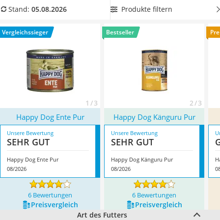
Philips-Sonicare-Zahnbürste
unserer Vergleichstabelle
Happy-Dog-Nassfutter, welches
Produkte filtern
Stand:
05.08.2026
Schildkrötenhaus
sich für viele Einsatzbereiche eignet
, damit dieses das Wohl
Mineralfutter Pferd
Ihres Hundes in mehreren Bereichen unterstützt. Überzeugt
Vergleichssieger
Bestseller
Pre
Massagegerät
hat uns hier im August 2026 besonders das Modell
Happy
Service
Dog Ente Pur
*
mit seinen Eigenschaften.
1 / 3
2 / 3
Happy Dog Ente Pur
Happy Dog Känguru Pur
Unsere Bewertung
Unsere Bewertung
U
SEHR GUT
SEHR GUT
Happy Dog Ente Pur
Happy Dog Känguru Pur
H
08/2026
08/2026
0
6 Bewertungen
6 Bewertungen
Preis­vergleich
Preis­vergleich
Art des Futters