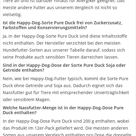
Tiere an und ist darüber hinaus für Allergiker geeignet. Das
meiste andere Futter aus unserem Vergleich ist nicht so
vielseitig.
Ist die Happy-Dog-Sorte Pure Duck frei von Zuckerzusatz,
Farbstoffen und Konservierungsmitteln?
Ja, in der Happy-Dog-Sorte Pure Duck sind diese Inhaltsstoffe
nicht enthalten. Der Hersteller verzichtet bei den meisten
Hundefutter-Sorten aus unserer Tabelle darauf, sodass sich
seine Produkte auch sensiblen Tieren darreichen lassen.
Sind in der Happy-Dog-Dose der Sorte Pure Duck Soja oder
Getreide enthalten?
Nein, wie bei Happy-Dog-Futter typisch, kommt die Sorte Pure
Duck ohne Getreide und Soja aus. Dadurch eignet sich das
Nassfutter gut für Tiere mit entsprechender Unverträglichkeit
oder sensiblem Magen.
Welche Nassfutter-Menge ist in der Happy-Dog-Dose Pure
Duck enthalten?
In der Happy-Dog-Dose Pure Duck sind 200 g enthalten, wobei
das Produkt im 12er-Pack geliefert wird. Die meisten anderen
Sorten aus unserem Vergleich enthalten pro Dose die doppelte