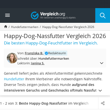
Die beliebtesten Vergleiche nach Kategorie
Vergleich
Drogerie
Inhalator
Hundefuttermarken
Happy-Dog-Nassfutter Vergleich 2026
Haarschneider
Rollator
Happy-Dog-Nassfutter Vergleich 2026
Braun Rasierer
Die besten Happy-Dog-Feuchtfutter im Vergleich.
Katzenklappe (Chip)
Rasierer
Von:
Franziska B.
Redakteurin
Masturbator
schreibt über:
Hundefuttermarken
Massagepistole
Lektorin:
Janina S.
Epilierer
Reisehaartrockner
Generell liefert jedes als Alleinfuttermittel gekennzeichnete
Eiweißpulver
Hundefutter
Ihrem Vierbeiner alle notwendigen Nährstoffe.
Magnesiumpräparat
Diverse Tests zeigen jedoch, dass Hunde
aufgrund des
Katzenklappe
intensiveren Geruchs und Geschmacks oftmals Nassfutter
Nackenmassagegerät
bevorzugen
. Alle Happy-Dog-Nassfutter sind getreidefrei,
Zeckenschutz Katze
ohne Zucker und ohne Soja, weshalb sie sich besonders gut
1 - 2 von 3:
Beste Happy-Dog-Nassfutter
im Vergleich
leichter Haartrockner
auch für sensible Hunde eignen.
Wählen Sie jetzt aus