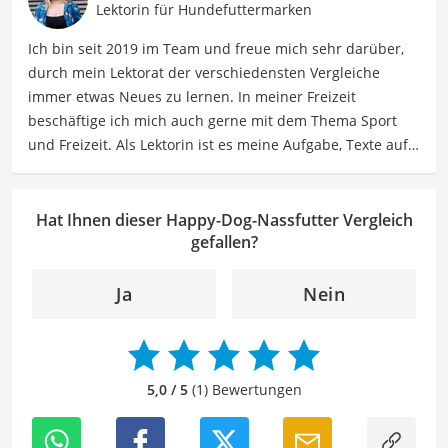
Haushaltswaren und vieles mehr. Meine Beiträge
Lektorin für Hundefuttermarken
umfassen Produktvergleiche, Tipps, Trends und
Ich bin seit 2019 im Team und freue mich sehr darüber,
Empfehlungen, um Lesern dabei zu helfen, die besten
durch mein Lektorat der verschiedensten Vergleiche
Produkte für ihre Bedürfnisse zu finden sowie sowohl ihre
immer etwas Neues zu lernen. In meiner Freizeit
Schönheits- als auch Pflegeroutine zu optimieren.
beschäftige ich mich auch gerne mit dem Thema Sport
Der Happy-Dog-Nassfutter-Vergleich ist aus unserer Sicht
und Freizeit. Als Lektorin ist es meine Aufgabe, Texte auf
besonders empfehlenswert für
Hunde-Besitzer
.
ihre inhaltliche Richtigkeit, sprachliche Präzision und
Lesbarkeit zu überprüfen. Mein Ziel ist es, unseren
Autoren dabei zu helfen, ihre Botschaften klar und
Hat Ihnen dieser Happy-Dog-Nassfutter Vergleich
effektiv zu kommunizieren. Durch meine Leidenschaft für
gefallen?
das geschriebene Wort und meine breitgefächerten
Interessen, bringe ich frische Perspektiven sowie neue
Ja
Nein
Ideen in den Lektoratsprozess ein, um sicherzustellen,
dass die Texte sowohl qualitativ hochwertig als auch
ansprechend sind.
5,0 / 5
(1) Bewertungen