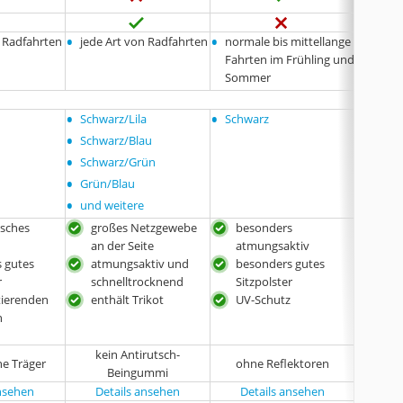
•
•
•
n Radfahrten
jede Art von Radfahrten
normale bis mittellange
jede 
Fahrten im Frühling und
Sommer
•
•
•
Schwarz/Lila
Schwarz
Schwa
•
Schwarz/Blau
•
Schwarz/Grün
•
Grün/Blau
•
und weitere
isches
großes Netzgewebe
besonders
bes
an der Seite
atmungsaktiv
atm
 gutes
atmungsaktiv und
besonders gutes
hoc
r
schnelltrocknend
Sitzpolster
Mate
tierenden
enthält Trikot
UV-Schutz
bes
n
Sitz
kein Antirutsch-
ne Träger
ohne Reflektoren
ohn
Beingummi
ansehen
Details ansehen
Details ansehen