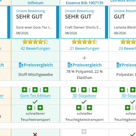
4
Lameda Bibsh
Infinium
Essence Bib 1907135
Unsere Bewertung
Unsere Bewertung
Unsere Bewer
SEHR GUT
SEHR GUT
GUT
Gore wear Gore-Tex Infinium
Craft Damen Shorts Essence Bib 1907135
08/2026
08/2026
08/2026
n
42 Bewertungen
21 Bewertungen
23 Bewer
mehr anzeigen
ch
Preis­vergleich
Preis­vergleich
Preis­v
78 % Polyamid, 22 %
r
Stoff-Mischgewebe
Polyester,
Elasthan
ter
Gore-Tex Infinium
3D-Sitzpolster
3D-Sitzp
schnellerer
schneller
schnel
d
Feuchtetransport
Feuchtigkeitstransport
Feuchtigkeit