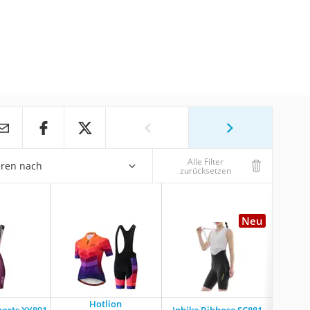
Alle Filter
eren nach
zurücksetzen
Neu
Hotlion