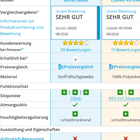
Modell
*
Gonso 26020
Castelli 451954
Unsere Bewertung
Unsere Bewertung
Vergleichsergebnis
*
SEHR GUT
SEHR GUT
Informationen zur
Produktsortierung und
Gonso 26020
Castelli 4519544
Bewertung
08/2026
08/2026
Kundenwertung
*
bei Amazon
59 Bewertungen
15 Bewertunge
Erhältlich bei
*
mehr anzeigen
Preis­vergleich
Preis­verglei
Preis­vergleich
Material
Stoff-Mischgewebe
100% Polyeste
Funktionalität
Sitzpolster
SQlab
KISS Air2 Sitzpols
Atmungsaktiv
Feuchtigkeitsregulierung
schnelltrocknend
schnelltrocknen
Ausstattung und Eigenschaften
Antirutsch-Beingummi