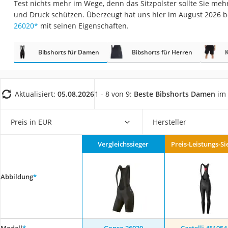
Test nichts mehr im Wege, denn das Sitzpolster sollte Sie me
Trekkingschuhe H
und Druck schützen. Überzeugt hat uns hier im August 2026 
Reisetasche mit Ro
26020
*
mit seinen Eigenschaften.
Klimmzugstation
Bibshorts für Damen
Bibshorts für Herren
Koffer
Nachtsichtgerät
Faltschloss
Aktualisiert:
05.08.2026
1 - 8 von 9:
Beste Bibshorts Damen
im 
Handgepäck-Koffe
Vibrationsplatte
Preis in EUR
Hersteller
Wanderschuhe He
Vergleichssieger
Preis-Leistungs-Si
Sicherheitsweste R
Service
Abbildung
*