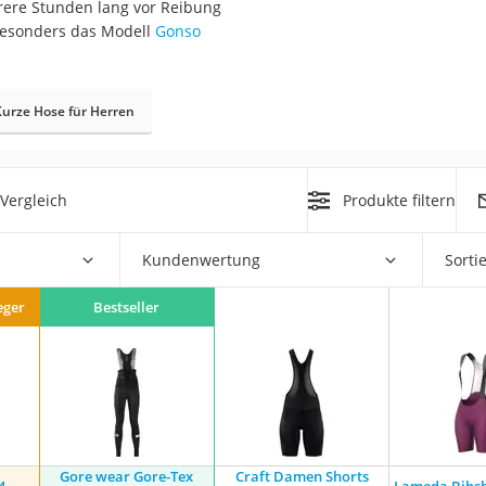
hrere Stunden lang vor Reibung
erren
besonders das Modell
Gonso
llen
Kurze Hose für Herren
Vergleich
Produkte filtern
r
Kundenwertung
Sorti
rren
eger
Bestseller
eiten
Gore wear Gore-Tex
Craft Damen Shorts