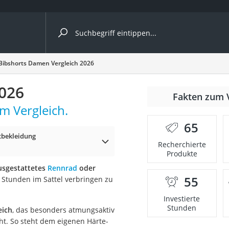
ergleiche nach Kategorie
Bibshorts Damen Vergleich 2026
2026
Fakten zum 
m Vergleich.
er
65
tbekleidung
Recherchierte
Produkte
usgestattetes
Rennrad
oder
55
Stunden im Sattel verbringen zu
Investierte
Stunden
eich
, das besonders atmungsaktiv
ht. So steht dem eigenen Härte-