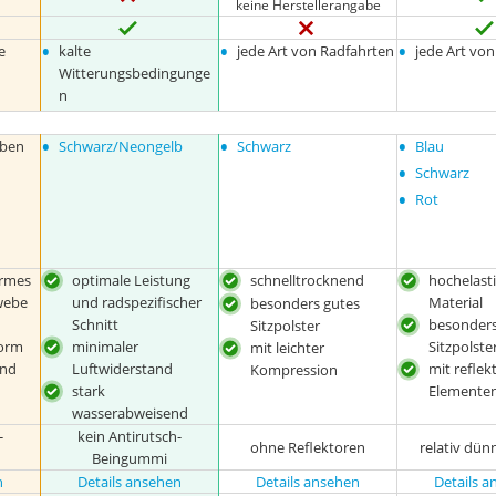
keine Herstellerangabe
•
•
•
e
kalte
jede Art von Radfahrten
jede Art vo
Witterungsbedingunge
n
•
•
•
rben
Schwarz/Neongelb
Schwarz
Blau
•
Schwarz
•
Rot
rmes
optimale Leistung
schnelltrocknend
hochelast
webe
und radspezifischer
Material
besonders gutes
Schnitt
besonders
Sitzpolster
form
minimaler
Sitzpolste
mit leichter
und
Luftwiderstand
mit reflek
Kompression
stark
Elemente
wasserabweisend
-
kein Antirutsch-
ohne Reflektoren
relativ dün
Beingummi
n
Details ansehen
Details ansehen
Details 