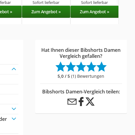
eferbar
Sofort lieferbar
Sofort lieferbar
Sof
ebot »
Zum Angebot »
Zum Angebot »
Zu
Hat Ihnen dieser Bibshorts Damen
Vergleich gefallen?
5,0 / 5
(1) Bewertungen
Bibshorts Damen-Vergleich teilen:
der