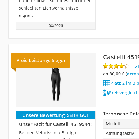
haben, sodass sich diese nicht bei
schlechten Lichtverhältnisse
eignet.
08/2026
Castelli 45
Preis-Leistungs-Sieger
15
ab 86,00 €
(
Demn
Platz 2 im B
Preisvergleic
Technische Deta
Unsere Bewertung:
SEHR GUT
Modell
Unser Fazit für Castelli 4519544:
Bei den Velocissima Bibtight
Atmungsaktiv