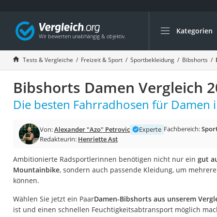
Kategorien
Die beliebtesten V
Freizeit & Sport
Tests & Vergleiche
Freizeit & Sport
Sportbekleidung
Bibshorts
Gartentrampolin
Bibshorts Damen Vergleich 
Trampolin
Metalldetektor
Die besten Fahrradhosen für Damen i
Eufab-Fahrradträg
Fachbereich:
Spor
Von:
Alexander "Azo" Petrovic
Experte
Trampolin 366 cm
Redakteurin:
Henriette Ast
Fahrradschloss
Ambitionierte Radsportlerinnen benötigen nicht nur ein
gut a
Aluminium-Koffer
Mountainbike
, sondern auch passende Kleidung, um mehrere 
Futterboot
können.
Air Bike
Wählen Sie jetzt ein Paar
Damen-Bibshorts aus unserem Vergl
E-Bike-Dreirad
ist und einen schnellen Feuchtigkeitsabtransport möglich mac