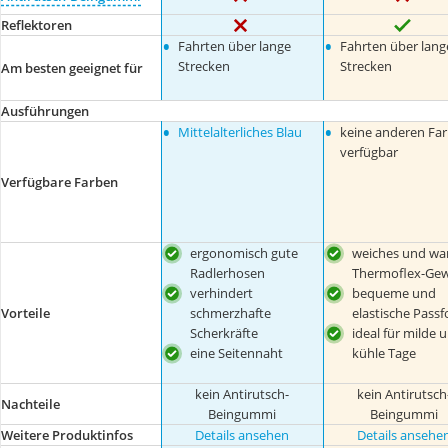
Reflektoren
•
•
Fahrten über lange
Fahrten über lang
Strecken
Strecken
Am besten geeignet für
Ausführungen
•
•
Mittelalterliches Blau
keine anderen Fa
verfügbar
Verfügbare Farben
ergonomisch gute
weiches und wa
Radlerhosen
Thermoflex-Ge
verhindert
bequeme und
Vorteile
schmerzhafte
elastische Pass
Scherkräfte
ideal für milde 
eine Seitennaht
kühle Tage
kein Antirutsch-
kein Antirutsch
Nachteile
Beingummi
Beingummi
Weitere Produktinfos
Details ansehen
Details ansehe