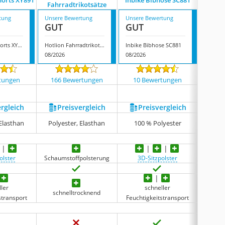
orts XY891
Inbike Bibhose SC881
Auy
Fahrradtrikotsätze
tung
Unsere Bewertung
Unsere Bewertung
Unsere
GUT
GUT
GUT
Lameda Bibshorts XY891
Hotlion Fahrradtrikotsätze
Inbike Bibhose SC881
Auyao 
08/2026
08/2026
08/202
tungen
166 Bewertungen
10 Bewertungen
8 
ergleich
Preis­vergleich
Preis­vergleich
P
80 % 
 Elasthan
Polyester, Elasthan
100 % Polyester
olster
Schaumstoffpolsterung
3D-Sitzpolster
4D
ler
schneller
schnelltrocknend
stransport
Feuchtigkeitstransport
Feucht