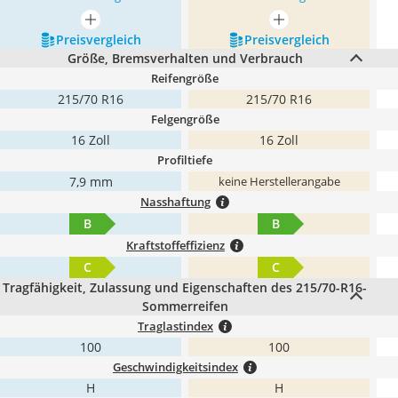
mehr anzeigen
mehr anzeigen
Preis­vergleich
Preis­vergleich
Größe, Bremsverhalten und Verbrauch
Reifengröße
215/70 R16
215/70 R16
Felgengröße
16 Zoll
16 Zoll
Profiltiefe
7,9 mm
keine Herstellerangabe
Nasshaftung
B
B
Kraftstoffeffizienz
C
C
Tragfähigkeit, Zulassung und Eigenschaften des 215/70-R16-
Sommerreifen
Traglastindex
100
100
Geschwindigkeitsindex
H
H