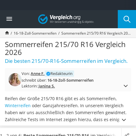
Die beliebtesten Vergleiche nach Kategorie
Vergleich
Auto & Motor
Fahrradträger-Anhängerkupplung (4 Fahrräder)
16-18-Zoll-Sommerreifen
Sommerreifen 215/70 R16 Vergleich 2026
Fahrradträger
Fahrradträger (Anhängerkupplung)
Sommerreifen 215/70 R16 Vergleich
Fahrradträger 3 Fahrräder
2026
Benzinkanister (20 l)
Die besten 215/70-R16-Sommerreifen im Vergleich.
Dashcam
Fahrradträger E-Bike
Von:
Anne F.
Redakteurin
Benzinkanister
schreibt über:
16-18-Zoll-Sommerreifen
Marderschreck
Lektorin:
Janina S.
Wagenheber 3t
AGM-Batterie Wohnmobil
Reifen der Größe 215/70 R16 gibt es als Sommerreifen,
Thule-Fahrradträger
Winterreifen
oder Ganzjahresreifen. In unserem Vergleich
FM-Transmitter
haben wir uns ausschließlich den Sommerreifen gewidmet.
Sommerreifen 205/55 R16
Zahlreiche Tests im Internet zeigen hierzu, dass es einige
Autobatterie-Ladegerät
Unterschiede unter den vielen Reifenmodellen gibt. So haben
Starthilfe mit Kompressor
diese zwar dieselben Abmessungen, aber bieten ein
1 - 2 von 6:
Beste Sommerreifen 215/70 R16
im Vergleich