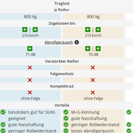
Traglast
je Reifen
800 kg
800 kg
Zugelassen bis
210 km/h
210 km/h
Abrollgeräusch
71 dB
70 dB
Verstärkter Reifen
Felgenschutz
Komplettrad
ohne Felge
ohne Felge
Vorteile
besonders gut für SUVs
M+S-Kennung
geeignet
gute Nasshaftung
gute Nasshaftung
geringer Rollwiderstand
geringer Rollwiderstand
leises Abrollgeräusch