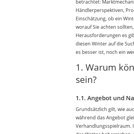
betrachtet: Marktmechani
AGM-Batterie Woh
Händlerperspektiven, Pros
Thule-Fahrradträg
Einschätzung, ob ein Wint
FM-Transmitter
worauf Sie achten sollten
Sommerreifen 205
Herausforderungen es gibt
Autobatterie-Lade
diesen Winter auf die Su
es besser ist, noch ein we
Starthilfe mit Kom
Alkoholtester
1. Warum könn
Felgenbaum
sein?
Diesel-Additiv
Wagenheber
1.1. Angebot und N
Service
Grundsätzlich gilt, wie a
während das Angebot glei
Verhandlungsspielraum. I