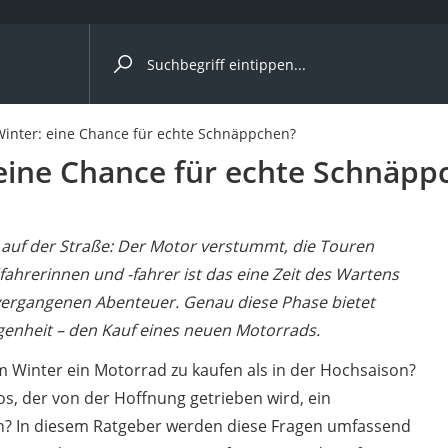
ergleiche nach Kategorie
inter: eine Chance für echte Schnäppchen?
ängerkupplung (4 Fahrräder)
eine Chance für echte Schnäpp
nhängerkupplung)
ahrräder
 auf der Straße: Der Motor verstummt, die Touren
l)
fahrerinnen und -fahrer ist das eine Zeit des Wartens
 vergangenen Abenteuer. Genau diese Phase bietet
genheit – den Kauf eines neuen Motorrads.
ke
 im Winter ein Motorrad zu kaufen als in der Hochsaison?
os, der von der Hoffnung getrieben wird, ein
n? In diesem Ratgeber werden diese Fragen umfassend