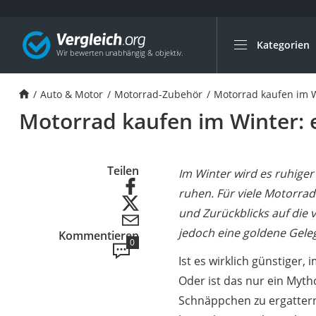
Kategorien
Die beliebtesten V
Auto & Motor
Auto & Motor
Motorrad-Zubehör
Motorrad kaufen im W
Fahrradträger-Anh
Motorrad kaufen im Winter: 
Fahrradträger
Fahrradträger (A
Fahrradträger 3 F
Teilen
Im Winter wird es ruhiger
Benzinkanister (20 
ruhen. Für viele Motorrad
und Zurückblicks auf die
Dashcam
jedoch eine goldene Gele
Kommentieren
Fahrradträger E-Bi
0
Benzinkanister
Ist es wirklich günstiger,
Oder ist das nur ein Myth
Marderschreck
Schnäppchen zu ergatter
Wagenheber 3t