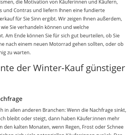
smen, die Motivation von Käuferinnen und Käufern,
nmobil
 und Contras und liefern Ihnen eine fundierte
er
erkauf für Sie Sinn ergibt. Wir zeigen Ihnen außerdem,
, wie Sie verhandeln können und welche
/55 R16
. Am Ende können Sie für sich gut beurteilen, ob Sie
gerät
che nach einem neuen Motorrad gehen sollten, oder ob
nig zu warten.
pressor
te der Winter‐Kauf günstiger
achfrage
uch in allen anderen Branchen: Wenn die Nachfrage sinkt,
ch bleibt oder steigt, dann haben Käufer:innen mehr
n den kalten Monaten, wenn Regen, Frost oder Schnee