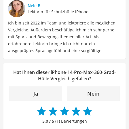
detaillierte Produktvergleiche, Kaufberatungen und
Nele B.
technische Analysen, um Verbrauchern dabei zu helfen,
Lektorin für Schutzhülle iPhone
sowohl informierte Entscheidungen zu treffen als auch
Ich bin seit 2022 im Team und lektoriere alle möglichen
die besten elektronischen Lösungen für ihre Bedürfnisse
Vergleiche. Außerdem beschäftige ich mich sehr gerne
zu finden.
mit Sport- und Bewegungsthemen aller Art. Als
Der iPhone-14-Pro-Max-360-Grad-Hülle-Vergleich ist aus
erfahrenere Lektorin bringe ich nicht nur ein
unserer Sicht besonders empfehlenswert für
iPhone-
ausgeprägtes Sprachgefühl und eine sorgfältige
Besitzer
.
Arbeitsweise mit, sondern auch mein Interesse an
sportlichen Aktivitäten. Durch meine Tätigkeit als Lektorin
kann ich dazu beitragen, Texte inhaltlich präzise, gut
Hat Ihnen dieser iPhone-14-Pro-Max-360-Grad-
strukturiert und sprachlich einwandfrei zu gestalten.
Hülle Vergleich gefallen?
Mein Ziel ist es, unsere Inhalte auf ihre inhaltliche
Kohärenz, logische Schlüssigkeit und stilistische Qualität
Ja
Nein
zu überprüfen sowie gegebenenfalls zu verbessern. Mit
meinem Hintergrund im Bereich Sport und meiner Liebe
zur geschriebenen Sprache trage ich dazu bei, dass
unsere Vergleiche ansprechend, verständlich sowie
5,0 / 5
(1) Bewertungen
fehlerfrei sind.