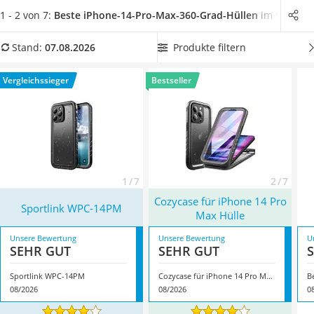
Tablets unter 200 Euro
schützen Ihr Handy auch bei Unwettern oder ausgiebigen
1 - 2 von 7:
Beste iPhone-14-Pro-Max-360-Grad-Hüllen
im Vergleic
Ladekabel Typ 2 Schuko
Wanderungen.
Wählen Sie jetzt aus unserer Vergleichstabelle
Lichtwecker
eine
iPhone-14-Pro-Max-360-Grad-Hülle mit einem
Produkte filtern
Stand:
07.08.2026
Acer Aspire
Displayschutz aus gehärtetem Glas
, damit Ihr Handy gegen
Service
Kratzer und Stöße bestens gesichert ist. Überzeugt hat uns
Vergleichssieger
Bestseller
hier im August 2026 besonders das Modell
Sportlink WPC-
14PM
*
mit seinen Eigenschaften.
1 / 7
2 / 7
Cozycase für iPhone 14 Pro
Sportlink WPC-14PM
Max Hülle
Unsere Bewertung
Unsere Bewertung
U
SEHR GUT
SEHR GUT
Sportlink WPC-14PM
Cozycase für iPhone 14 Pro Max Hülle
B
08/2026
08/2026
0