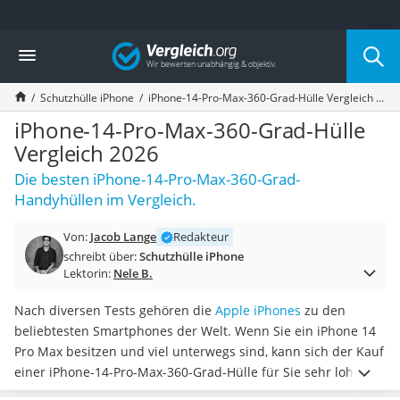
Die beliebtesten Vergleiche nach Kategorie
Vergleich
Elektronik
Powerstation
Schutzhülle iPhone
iPhone-14-Pro-Max-360-Grad-Hülle Vergleich 2026
Monitor 32 Zoll 4K
Fernseher
iPhone-14-Pro-Max-360-Grad-Hülle
Drucker
Vergleich 2026
Desktop-PC
Die besten iPhone-14-Pro-Max-360-Grad-
Monitor
Handyhüllen im Vergleich.
Diascanner
Laser-Multifunktionsdrucker
Von:
Jacob Lange
Redakteur
Powerline-Adapter
schreibt über:
Schutzhülle iPhone
Powerstation mit Solarpanel
Lektorin:
Nele B.
Gaming-PC
Soundbar
Nach diversen Tests gehören die
Apple iPhones
zu den
17-Zoll-Laptop
beliebtesten Smartphones der Welt. Wenn Sie ein iPhone 14
Satellitenschüssel
Pro Max besitzen und viel unterwegs sind, kann sich der Kauf
Gaming-Headset
einer iPhone-14-Pro-Max-360-Grad-Hülle für Sie sehr lohnen.
Schnurloses Telefon
Diese Hüllen haben einen
integrierten Displayschutz
und