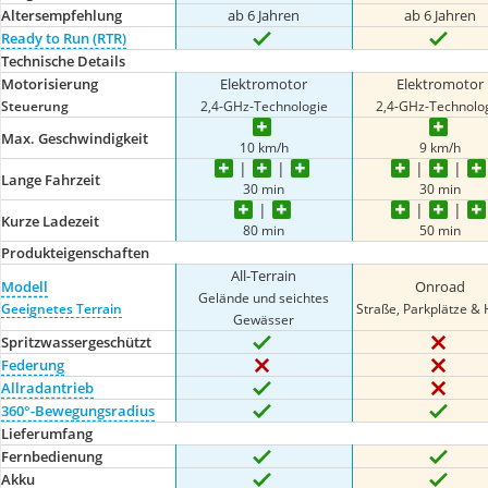
Altersempfehlung
ab 6 Jahren
ab 6 Jahren
Ready to Run (RTR)
Technische Details
Motorisierung
Elektromotor
Elektromotor
Steuerung
2,4-GHz-Technologie
2,4-GHz-Technolo
Max. Geschwindigkeit
10 km/h
9 km/h
Lange Fahrzeit
30 min
30 min
Kurze Ladezeit
80 min
50 min
Produkteigenschaften
All-Terrain
Modell
Onroad
Gelände und seichtes
Geeignetes Terrain
Straße, Parkplätze & 
Gewässer
Spritzwassergeschützt
Federung
Allradantrieb
360°-Bewegungsradius
Lieferumfang
Fernbedienung
Akku