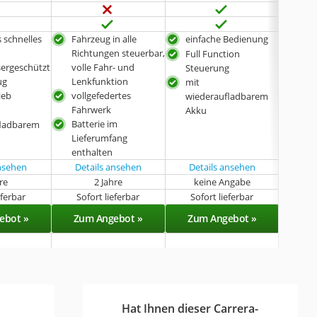
 schnelles
Fahrzeug in alle
einfache Bedienung
rob
Richtungen steuerbar,
Full Function
ein
sergeschützt
volle Fahr- und
Steuerung
Batt
ug
Lenkfunktion
mit
ieb
vollgefedertes
wiederaufladbarem
Fahrwerk
Akku
Batterie im
fladbarem
Lieferumfang
enthalten
ansehen
Details ansehen
Details ansehen
hre
2 Jahre
keine Angabe
eferbar
Sofort lieferbar
Sofort lieferbar
Sof
ebot »
Zum Angebot »
Zum Angebot »
Zu
Hat Ihnen dieser Carrera-