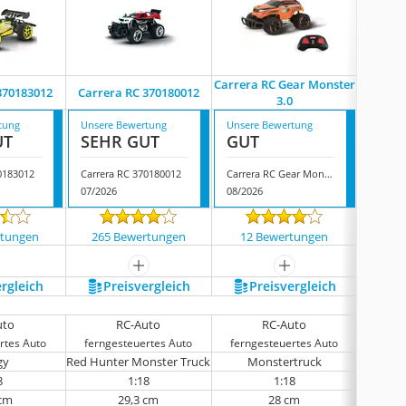
Carrera RC Gear Monster
Carrera
370183012
Carrera RC 370180012
3.0
tung
Unsere Bewertung
Unsere Bewertung
Unsere
UT
SEHR GUT
GUT
GUT
0183012
Carrera RC 370180012
Carrera RC Gear Monster 3.0
07/2026
08/2026
08/202
rtungen
265 Bewertungen
12 Bewertungen
60 
mehr anzeigen
mehr anzeigen
ergleich
Preis­vergleich
Preis­vergleich
P
uto
RC-Auto
RC-Auto
rtes Auto
ferngesteuertes Auto
ferngesteuertes Auto
ferng
gy
Red Hunter Monster Truck
Monstertruck
8
1:18
1:18
 cm
29,3 cm
28 cm