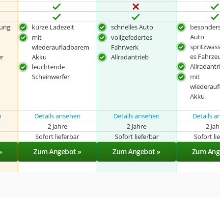
nung
kurze Ladezeit
schnelles Auto
besonders
Auto
mit
vollgefedertes
spritzwas
wiederaufladbarem
Fahrwerk
es Fahrze
er
Akku
Allradantrieb
Allradantr
leuchtende
Scheinwerfer
mit
wiederau
Akku
n
Details ansehen
Details ansehen
Details 
2 Jahre
2 Jahre
2 Ja
r
Sofort lieferbar
Sofort lieferbar
Sofort li
»
Zum Angebot »
Zum Angebot »
Zum Ang