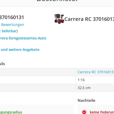
370160131
Carrera RC 3701601
3 Bewertungen
t lieferbar
)
rrera-ferngesteuertes-Auto
h und weitere Angebote
ils
Carrera RC 37016013
1:16
32,5 cm
Nachteile
egungsradius
keine Federu