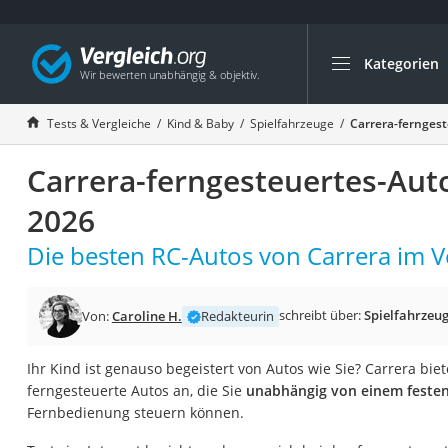
Kategorien
Die beliebtesten V
Kind & Baby
Tests & Vergleiche
Kind & Baby
Spielfahrzeuge
Carrera-ferngest
Babyphone mit 2 
Carrera-ferngesteuertes-Auto
Walkie-Talkie Kind
Kindermatratzen
2026
Babywippe
Die besten RC-Autos von Carrera im Ve
Rollschuhe für Kin
Tischkicker
schreibt über:
Spielfahrzeu
Von:
Caroline H.
Redakteurin
Laufrad
Kinderschubkarre
Ihr Kind ist genauso begeistert von Autos wie Sie? Carrera bi
ferngesteuerte Autos an, die Sie
unabhängig von einem festen
Babyschlafsack
Fernbedienung steuern können.
Kinderuhr