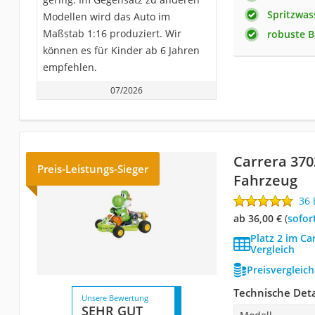
Spritzwas
Modellen wird das Auto im
Maßstab 1:16 produziert. Wir
robuste 
können es für Kinder ab 6 Jahren
empfehlen.
07/2026
Carrera 370
Preis-Leistungs-Sieger
Fahrzeug
36
ab 36,00 €
(
Sofor
Platz 2 im Ca
Vergleich
Preisvergleic
Technische Deta
Unsere Bewertung
SEHR GUT