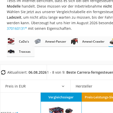
Tests im Internet berichten, dass es sich bei den ferngesteu
Babyphone
Modelle
handelt. Diese müssen vor der Inbetriebnahme
nich
Treppenschutzgitt
Wählen Sie jetzt aus unserer Vergleichstabelle ein ferngesteu
Ladezeit
, um nicht allzu lange warten zu müssen, bis der Fah
Kindersitz ab 4 Ja
werden kann. Überzeugt hat uns hier im August 2026 besond
Kinderroller 3 Räd
370160131
*
mit seinen Eigenschaften.
Ferngesteuertes A
CaDa's
Amewi-Panzer
Amewi-Crawler
Kindersitz 15–36 k
Traxxas
Kinderfahrradhel
Barfußschuhe Kin
Kinder-Mikroskop
Aktualisiert:
06.08.2026
1 - 8 von 9:
Beste Carrera-ferngesteue
Ferngesteuerter 
Service
Preis in EUR
Hersteller
Vergleichssieger
Preis-Leistungs-Si