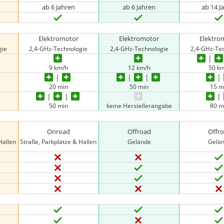
ab 6 Jahren
ab 6 Jahren
ab 14 J
Elektromotor
Elektromotor
Elektro
gie
2,4-GHz-Technologie
2,4-GHz-Technologie
2,4-GHz-Te
9 km/h
12 km/h
50 k
20 min
50 min
15 m
50 min
keine Herstellerangabe
80 m
Onroad
Offroad
Offr
Hallen
Straße, Parkplätze & Hallen
Gelände
Gelä