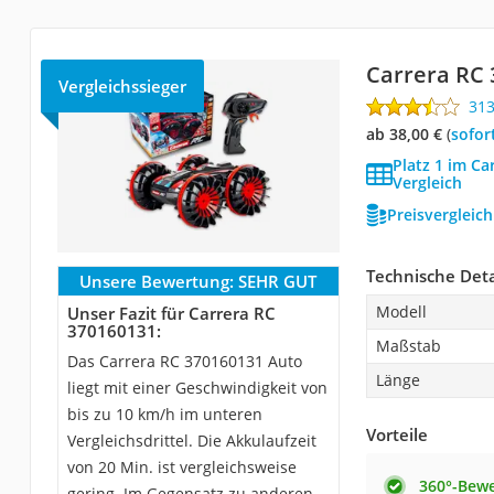
Carrera RC 
Vergleichssieger
31
ab 38,00 €
(
Sofor
Platz 1 im Ca
Vergleich
Preisvergleic
Technische Deta
Unsere Bewertung:
SEHR GUT
Modell
Unser Fazit für Carrera RC
370160131:
Maßstab
Das Carrera RC 370160131 Auto
Länge
liegt mit einer Geschwindigkeit von
bis zu 10 km/h im unteren
Vorteile
Vergleichsdrittel. Die Akkulaufzeit
von 20 Min. ist vergleichsweise
360°-Bew
gering. Im Gegensatz zu anderen