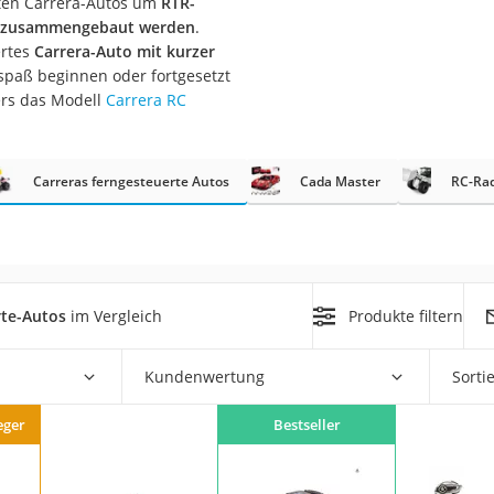
erten Carrera-Autos um
RTR-
t zusammengebaut werden
.
er
ertes
Carrera-Auto mit kurzer
rspaß beginnen oder fortgesetzt
hren
ers das Modell
Carrera RC
er
uto
Carreras ferngesteuerte Autos
Cada Master
RC-Rad
g
m
der
rte-Autos
im Vergleich
Produkte filtern
Hubschrauber
Kundenwertung
Sorti
eger
Bestseller