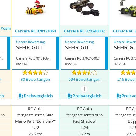
 Yoshi
Carrera RC 370181064
Carrera RC 370240002
Carrera RC 
Unsere Bewertung
Unsere Bewertung
Unsere Bewer
SEHR GUT
SEHR GUT
SEHR G
Carrera 370200988P Yoshi RC-Fahrzeug
Carrera RC 370181064
Carrera RC 370240002
Carrera RC 37
08/2026
08/2026
07/2026
n
80 Bewertungen
594 Bewertungen
216 Bewe
nzeigen
mehr anzeigen
ch
Preis­vergleich
Preis­vergleich
Preis­v
RC-Auto
RC-Auto
RC-A
uto
ferngesteuertes Auto
ferngesteuertes Auto
ferngesteue
Mario Kart "Bumble V"
Red Shadow
Bug
1:18
1:24
1:1
25,5 cm
22 cm
27,5