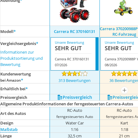
Abbildung
*
Carrera 370200988P
Modell
*
Carrera RC 370160131
RC-Fahrzeug
Unsere Bewertung
Unsere Bewertung
Vergleichsergebnis
*
SEHR GUT
SEHR GUT
Informationen zur
Produktsortierung und
Carrera RC 370160131
Bewertung
07/2026
08/2026
Kundenwertung
*
bei Amazon
313 Bewertungen
36 Bewertunge
Erhältlich bei
*
mehr a
Preis­vergleich
Preis­verglei
Preis­vergleich
Allgemeine Produktinformationen der ferngesteuerten Carrera-Autos
RC-Auto
RC-Auto
Art des Autos
ferngesteuertes Auto
ferngesteuertes A
Design
Water Car
Kart
Maßstab
1:16
1:18
Länge
32,5 cm
21 cm