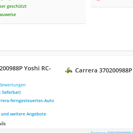
ser geschützt
Bauweise
200988P Yoshi RC-
Carrera 370200988P
 Bewertungen
t lieferbar
)
rrera-ferngesteuertes-Auto
h und weitere Angebote
ils