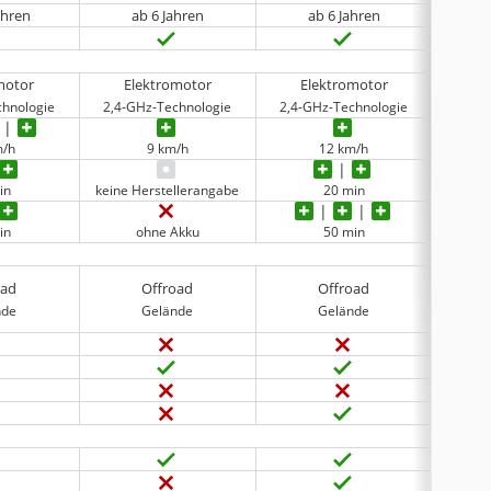
ahren
ab 6 Jahren
ab 6 Jahren
motor
Elektromotor
Elektromotor
E
chnologie
2,4-GHz-Technologie
2,4-GHz-Technologie
2,4-G
m/h
9 km/h
12 km/h
in
keine Herstellerangabe
20 min
in
ohne Akku
50 min
oad
Offroad
Offroad
nde
Gelände
Gelände
Straße, 