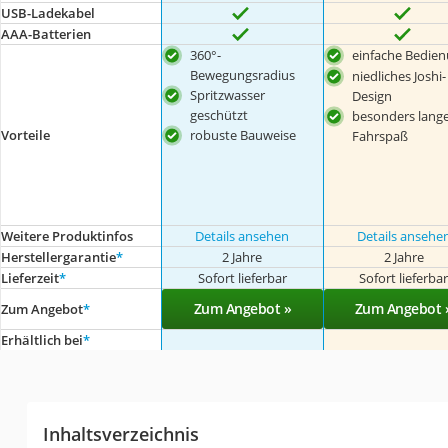
USB-Ladekabel
AAA-Batterien
360°-
einfache Bedie
Bewegungsradius
niedliches Joshi-
Spritzwasser
Design
geschützt
besonders lang
Vorteile
robuste Bauweise
Fahrspaß
Weitere Produktinfos
Details ansehen
Details ansehe
Herstellergarantie
*
2 Jahre
2 Jahre
Lieferzeit
*
Sofort lieferbar
Sofort lieferba
Zum Angebot »
Zum Angebot 
Zum Angebot
*
Erhältlich bei
*
Inhaltsverzeichnis