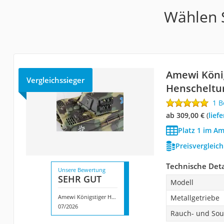
Wählen S
Amewi Köni
Vergleichssieger
Henschelt
1 
ab 309,00 €
(
Lie
Platz 1 im A
Preisvergleic
Technische Deta
Unsere Bewertung
SEHR GUT
Modell
Amewi Königstiger Henschelturm
Metallgetriebe
07/2026
Rauch- und Sou