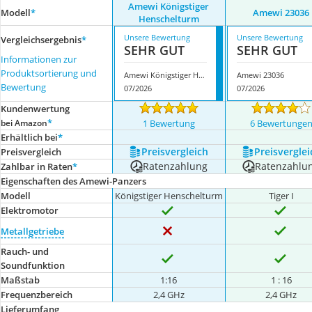
Amewi Königstiger
Modell
*
Amewi 23036
Henschelturm
Unsere Bewertung
Unsere Bewertung
Vergleichsergebnis
*
SEHR GUT
SEHR GUT
Informationen zur
Produktsortierung und
Amewi Königstiger Henschelturm
Amewi 23036
Bewertung
07/2026
07/2026
Kundenwertung
*
bei Amazon
1 Bewertung
6 Bewertunge
Erhältlich bei
*
Preis­vergleich
Preis­verglei
Preis­vergleich
Ratenzahlung
Ratenzahlu
Zahlbar in Raten
*
Eigenschaften des Amewi-Panzers
Modell
Königstiger Henschelturm
Tiger I
Elektromotor
Metallgetriebe
Rauch- und
Soundfunktion
Maßstab
1:16
1 : 16
Frequenzbereich
2,4 GHz
2,4 GHz
Lieferumfang