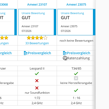
23068
Amewi 23107
Amewi 23075
A
tung
Unsere Bewertung
Unsere Bewertung
Unsere
UT
GUT
GUT
GUT
Amewi 23107
Amewi 23075
Amewi
07/2026
07/2026
07/202
noch keine Bewertungen
tungen
33 Bewertungen
100
ergleich
Preis­vergleich
Preis­vergleich
P
Ratenzahlung
nzer
Leopard II
T34/85
llerangabe
keine Herstellerangabe
keine 
nur Soundfunktion
nur
16
1:72
1 : 16
GHz
2,4 GHz
2,4 GHz
keine 