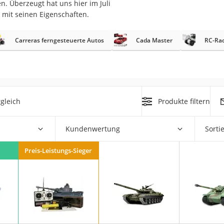
 Überzeugt hat uns hier im Juli
mit seinen Eigenschaften.
er
hren
Carreras ferngesteuerte Autos
Cada Master
RC-Rad
er
uto
g
gleich
Produkte filtern
der
m
Kundenwertung
Sorti
Hubschrauber
Preis-Leistungs-Sieger