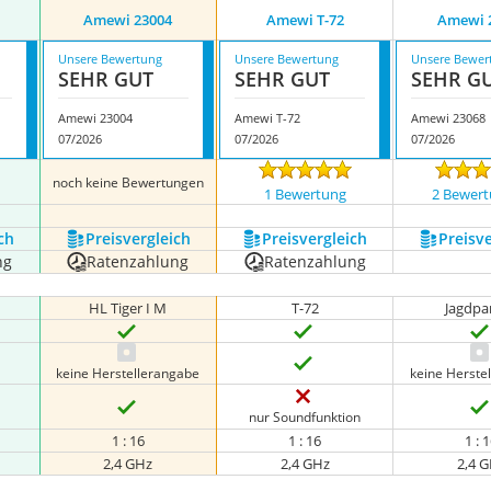
Amewi 23004
Amewi T-72
Amewi 
Unsere Bewertung
Unsere Bewertung
Unsere Bewer
SEHR GUT
SEHR GUT
SEHR G
Amewi 23004
Amewi T-72
Amewi 23068
07/2026
07/2026
07/2026
noch keine Bewertungen
n
1 Bewertung
2 Bewer
ch
Preis­vergleich
Preis­vergleich
Preis­v
ng
Ratenzahlung
Ratenzahlung
HL Tiger I M
T-72
Jagdpa
keine Herstellerangabe
keine Herste
nur Soundfunktion
1 : 16
1 : 16
1 : 
2,4 GHz
2,4 GHz
2,4 