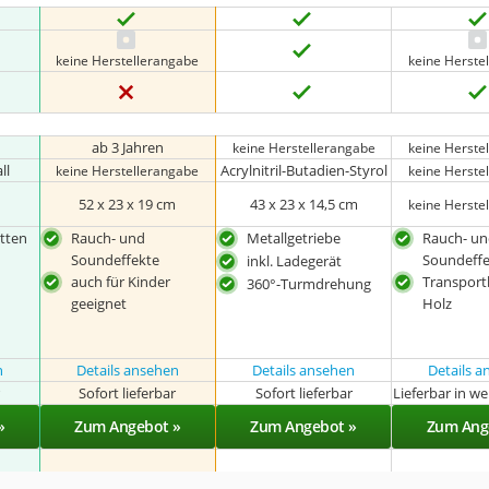
keine Herstellerangabe
keine Herste
ab 3 Jahren
keine Herstellerangabe
keine Herste
ll
‎Acrylnitril-Butadien-Styrol
keine Herstellerangabe
keine Herste
m
52 x 23 x 19 cm
43 x 23 x 14,5 cm
keine Herste
tten
Rauch- und
Metallgetriebe
Rauch- u
Soundeffekte
Soundeff
inkl. Ladegerät
auch für Kinder
Transport
360°-Turmdrehung
geeignet
Holz
n
Details ansehen
Details ansehen
Details 
r
Sofort lieferbar
Sofort lieferbar
Lieferbar in w
»
Zum Angebot »
Zum Angebot »
Zum Ang