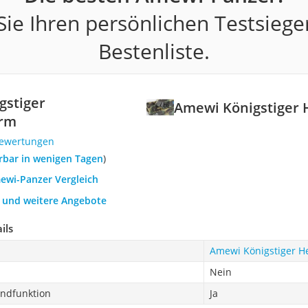
ie Ihren persönlichen Testsiege
Bestenliste.
gstiger
Amewi Königstiger
urm
Bewertungen
ferbar in wenigen Tagen
)
mewi-Panzer Vergleich
h und weitere Angebote
ils
Amewi Königstiger H
Nein
ndfunktion
Ja