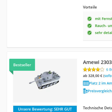
Vorteile
mit Ferns
Rauch- un
sehr detai
Amewi 2303
Bestseller
6 
ab 328,00 €
(
Sof
Platz 2 im A
Preisvergleic
Technische Deta
Unsere Bewertung:
SEHR GUT