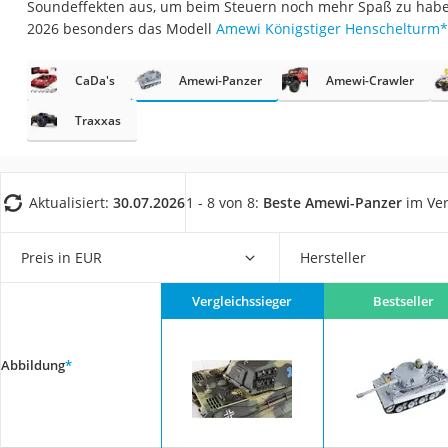
Soundeffekten aus, um beim Steuern noch mehr Spaß zu haben.
Babyphone
2026 besonders das Modell
Amewi Königstiger Henschelturm
*
Treppenschutzgitt
Kindersitz ab 4 Ja
CaDa's
Amewi-Panzer
Amewi-Crawler
Kinderroller 3 Räd
Traxxas
Ferngesteuertes A
Kindersitz 15–36 k
Aktualisiert:
30.07.2026
1 - 8 von 8:
Beste Amewi-Panzer
im Ver
Barfußschuhe Kin
Kinderfahrradhel
Preis in EUR
Hersteller
Kinder-Mikroskop
Ferngesteuerter 
Vergleichssieger
Bestseller
Service
Abbildung
*