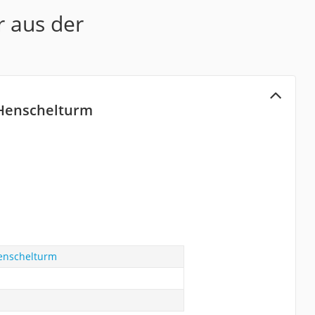
r aus der
 Henschelturm
enschelturm