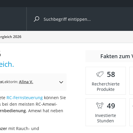
ergleiche nach Kategorie
rgleich 2026
Kameras
6
er
Fakten zum 
eich.
58
der
ge
Lektorin:
Alina V.
Recherchierte
Produkte
nete
RC-Fernsteuerung
können Sie
49
es bei den meisten RC-Amewi-
Fernbedienung
. Amewi hat neben
Investierte
Stunden
nzer
mit Rauch- und