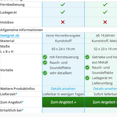
Fernbedienung
Ladegerät
Holzbox
Allgemeine Informationen
Geeignet ab
ab 14 Jahren
keine Herstellerangabe
Material
Kunststoff
‎Kunststoff, Meta
Maße
65 x 24 x 19 cm
52 x 23 x 19 c
L x B x H
mit Fernsteuerung
Getriebe und Ke
aus Metall
Rauch- und
Rauch- und
Soundeffekte
Vorteile
Soundeffekte
sehr detailliert
Ladegerät im
Lieferumfang
Weitere Produktinfos
Details ansehen
Details ansehe
Lieferzeit
*
Lieferbar in wenigen Tagen
Sofort lieferba
Zum Angebot »
Zum Angebot 
Zum Angebot
*
Erhältlich bei
*