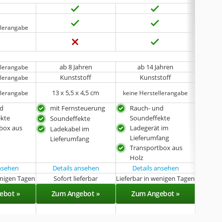
llerangabe
keine 
ab 8 Jahren
ab 14 Jahren
llerangabe
Kunststoff
Kunststoff
llerangabe
13 x 5,5 x 4,5 cm
15
llerangabe
keine Herstellerangabe
nd
mit Fernsteuerung
Rauch- und
mit
ekte
Soundeffekte
Soundeffekte
Sou
box aus
Ladegerät im
Ladekabel im
Lad
Lieferumfang
Lieferumfang
Lie
Transportbox aus
Holz
ansehen
Details ansehen
Details ansehen
Det
enigen Tagen
Sofort lieferbar
Lieferbar in wenigen Tagen
Sof
ebot »
Zum Angebot »
Zum Angebot »
Zu