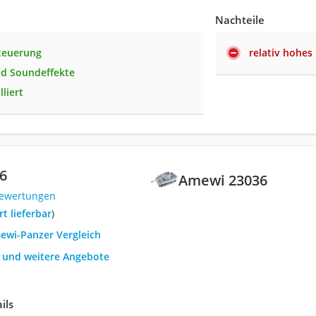
Nachteile
teuerung
relativ hohes
d Soundeffekte
lliert
6
Amewi 23036
Bewertungen
ort lieferbar
)
mewi-Panzer Vergleich
h und weitere Angebote
ils