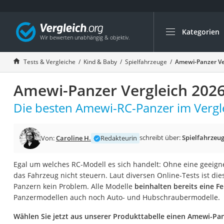
Kategorien
Die beliebtesten V
Kind & Baby
Tests & Vergleiche
Kind & Baby
Spielfahrzeuge
Amewi-Panzer Ve
Babyphone mit 2 
Amewi-Panzer Vergleich 202
Walkie-Talkie Kind
Kindermatratzen
Die besten Amewi-RC-Panzer im Vergl
Babywippe
Rollschuhe für Kin
schreibt über:
Spielfahrzeu
Von:
Caroline H.
Redakteurin
Tischkicker
Egal um welches RC-Modell es sich handelt: Ohne eine geeig
Laufrad
das Fahrzeug nicht steuern. Laut diversen Online-Tests ist di
Kinderschubkarre
Panzern kein Problem. Alle Modelle
beinhalten bereits eine 
Panzermodellen auch noch Auto- und Hubschraubermodelle.
Babyschlafsack
Kinderuhr
Wählen Sie jetzt aus unserer Produkttabelle einen Amewi-Pa