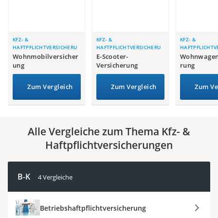
Spendendose
Motorradversicherung
Zahnzusatzversicherungen
Katzen-Krankenversicherung
KFZ- &
KFZ- &
KFZ- &
HAFTPFLICHTVERSICHERU
HAFTPFLICHTVERSICHERU
HAFTPFLICHTV
Service
NGEN
NGEN
NGEN
Wohnmobilversicher
E-Scooter-
Wohnwagen
ung
Versicherung
rung
Zum Vergleich
Zum Vergleich
Zum Ve
Alle Vergleiche zum Thema Kfz- &
Haftpflichtversicherungen
B-K
4 Vergleiche
Betriebshaftpflichtversicherung