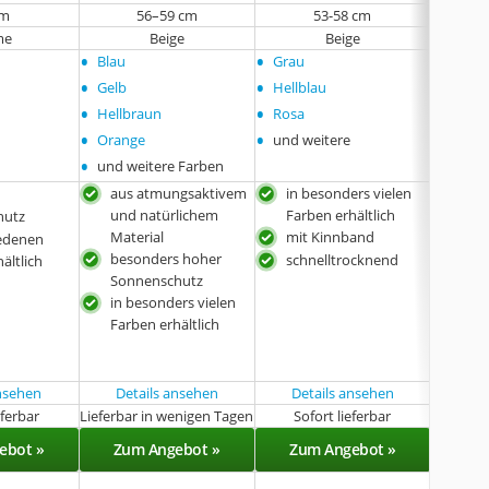
cm
56–59 cm
53-58 cm
me
Beige
Beige
•
•
•
Blau
Grau
keine
•
•
Gelb
Hellblau
•
•
Hellbraun
Rosa
•
•
Orange
und weitere
•
und weitere Farben
aus atmungsaktivem
in besonders vielen
aus
und natürlichem
Farben erhältlich
atm
hutz
Material
mit Kinnband
natü
iedenen
besonders hoher
Grö
schnelltrocknend
ältlich
Sonnenschutz
ink
in besonders vielen
Farben erhältlich
ansehen
Details ansehen
Details ansehen
eferbar
Lieferbar in wenigen Tagen
Sofort lieferbar
Lie
ebot »
Zum Angebot »
Zum Angebot »
Zu