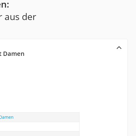
n:
r aus der
ut Damen
 Damen