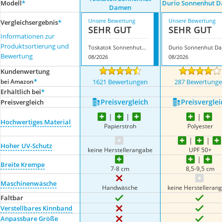
Modell
*
Durio Sonnenhut 
Damen
Unsere Bewertung
Unsere Bewertung
Vergleichsergebnis
*
SEHR GUT
SEHR GUT
Informationen zur
Produktsortierung und
Toskatok Sonnenhut Damen
Dur
Bewertung
08/2026
08/2026
Kundenwertung
*
bei Amazon
1621 Bewertungen
287 Bewertung
Erhältlich bei
*
Preis­vergleich
Preis­verglei
Preis­vergleich
Hochwertiges Material
Papierstroh
Polyester
Hoher UV-Schutz
keine Herstellerangabe
UPF 50+
Breite Krempe
7-8 cm
8,5-9,5 cm
Maschinenwäsche
Handwäsche
keine Herstelleran
Faltbar
Verstellbares Kinnband
Anpassbare Größe