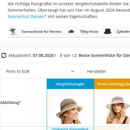
die richtige Passgröße! In unserer Vergleichstabelle finden S
Geldbörse Herren
Sommerhüten. Überzeugt hat uns hier im August 2026 beson
Knirps-Regenschi
Sonnenhut Damen
*
mit seinen Eigenschaften.
Periodenunterwäs
Sonnenhüte für Herren
Tilley-Hüte
RFID-Schutzkarte
Zylinde
Motorradbrillen
Lederhose
Aktualisiert:
07.08.2026
1 - 8 von 12:
Beste Sonnenhüte für D
Ausweishülle
Bademantel Herre
Preis in EUR
Hersteller
Beheizbare Hands
Vergleichssieger
Preis-Leistungs-Si
Gesundheitsschu
Service
Abbildung
*
Toskatok Sonnenhut