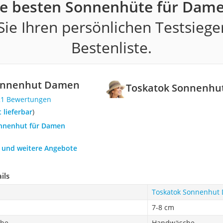
ie besten Sonnenhüte für Dame
ie Ihren persönlichen Testsiege
Bestenliste.
onnenhut Damen
Toskatok Sonnenh
21 Bewertungen
t lieferbar
)
onnenhut für Damen
h und weitere Angebote
ils
Toskatok Sonnenhut
7-8 cm
che
Handwäsche