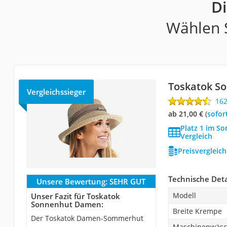
D
Wählen S
Toskatok S
Vergleichssieger
16
ab 21,00 €
(
Sofor
Platz 1 im S
Vergleich
Preisvergleic
Technische Deta
Unsere Bewertung:
SEHR GUT
Modell
Unser Fazit für Toskatok
Sonnenhut Damen:
Breite Krempe
Der Toskatok Damen-Sommerhut
Maschinenwäs