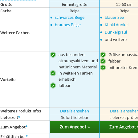
Größe
Einheitsgröße
55-60 cm
Farbe
Beige
Beige
•
•
schwarzes Beige
blauer See
•
•
braunes Beige
Khaki dunkel
•
Dunkelgraul
Weitere Farben
•
und weitere
aus besonders
Größe anpassba
atmungsaktivem und
faltbar
natürlichem Material
mit breiter Kre
in weiteren Farben
erhältlich
Vorteile
faltbar
Weitere Produktinfos
Details ansehen
Details ansehe
Lieferzeit
*
Sofort lieferbar
Lieferzeit prüfe
Zum Angebot »
Zum Angebot 
Zum Angebot
*
Erhältlich bei
*