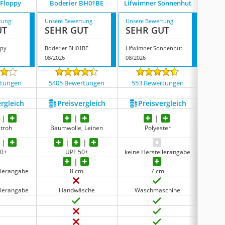
 Floppy
Boderier BH01BE
Lifwimner Sonnenhut
tung
Unsere Bewertung
Unsere Bewertung
Unsere
UT
SEHR GUT
SEHR GUT
GUT
ppy
Boderier BH01BE
Lifwimner Sonnenhut
08/2026
08/2026
08/202
rtungen
5405 Bewertungen
553 Bewertungen
1100
ergleich
Preis­vergleich
Preis­vergleich
P
stroh
Baumwolle, Leinen
Polyester
50+
UPF 50+
keine Herstellerangabe
keine 
llerangabe
8 cm
7 cm
llerangabe
Handwäsche
Waschmaschine
H