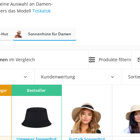
ie eine Auswahl an Damen-
ders das Modell
Toskatok
rm
che
r-Hut
Sonnenhüte für Damen
amen
im Vergleich
Produkte filtern
n
Kundenwertung
Sorti
chuhe
eger
Bestseller
he
Umeepar Sonnenhut
Furtalk Sonnenhut