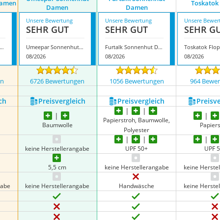
Damen
Toskatok
Damen
Damen
Unsere Bewertung
Unsere Bewertung
Unsere Bewer
SEHR GUT
SEHR GUT
SEHR G
io Sonnenhut Damen
Umeepar Sonnenhut Damen
Furtalk Sonnenhut Damen
Toskatok Flo
08/2026
08/2026
08/2026
en
6726 Bewertungen
1056 Bewertungen
964 Bewe
ch
Preis­vergleich
Preis­vergleich
Preis­v
Papierstroh, Baumwolle,
Baumwolle
Papier
Polyester
keine Herstellerangabe
UPF 50+
UPF 
5,5 cm
keine Herstellerangabe
keine Herste
gabe
keine Herstellerangabe
Handwäsche
keine Herste