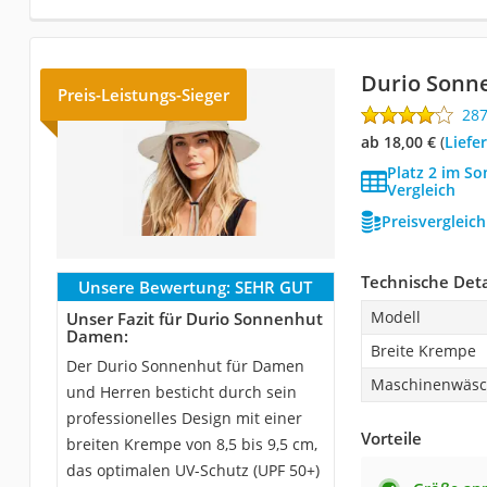
Durio Son
Preis-Leistungs-Sieger
28
ab 18,00 €
(
Liefe
Platz 2 im S
Vergleich
Preisvergleic
Technische Deta
Unsere Bewertung:
SEHR GUT
Modell
Unser Fazit für Durio Sonnenhut
Damen:
Breite Krempe
Der Durio Sonnenhut für Damen
Maschinenwäs
und Herren besticht durch sein
professionelles Design mit einer
Vorteile
breiten Krempe von 8,5 bis 9,5 cm,
das optimalen UV-Schutz (UPF 50+)