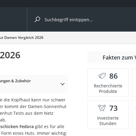
ergleiche nach Kategorie
t Damen Vergleich 2026
 2026
Fakten zum 
nbrille
86
ungen & Zubehör
en
Recherchierte
Produkte
men
e die Kopfhaut kann nur schwer
73
 Hier kommt der Damen-Sonnenhut
ille
enhut-Tests aus dem Netz
Investierte
 ab.
Stunden
 schicken Fedora
gibt es für alle
 Form eines Huts. Immer wichtig: