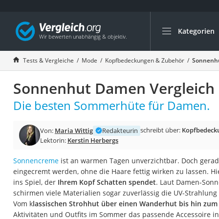
Kategorien
Die beliebtesten V
Mode
Tests & Vergleiche
Mode
Kopfbedeckungen & Zubehör
Sonnenhu
Boxershorts
Sonnenhut Damen Vergleich
Cellulite-Leggings
Herrensocken
Die besten Sommerhüte für Damen.
Polarisierte Sonne
schreibt über:
Kopfbedeck
Von:
Maria Wittig
Redakteurin
Hausschuhe Herr
Lektorin:
Kerstin Herbergs
Radunterhose Da
Sonnencreme
ist an warmen Tagen unverzichtbar. Doch gerad
Suunto-Uhr
eingecremt werden, ohne die Haare fettig wirken zu lassen.
Überzieh-Sonnenbr
ins Spiel, der
Ihrem Kopf Schatten spendet
. Laut Damen-Sonn
schirmen viele Materialien sogar zuverlässig die UV-Strahlung
RFID-Blocker
Vom k
lassischen Strohhut über einen Wanderhut bis hin zum
Sneaker Herren
Aktivitäten und Outfits im Sommer das passende Accessoire in