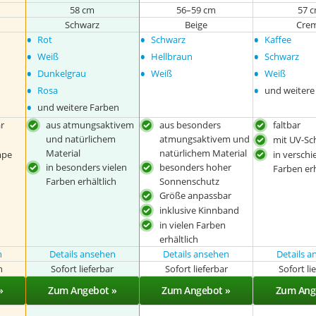
58 cm
56–59 cm
57 
Schwarz
Beige
Cre
•
•
•
Rot
Schwarz
Kaffee
•
•
•
Weiß
Hellbraun
Schwarz
•
•
•
Dunkelgrau
Weiß
Weiß
•
•
Rosa
und weitere
•
und weitere Farben
r
aus atmungsaktivem
aus besonders
faltbar
und natürlichem
atmungsaktivem und
mit UV-Sc
Material
natürlichem Material
mpe
in versch
in besonders vielen
besonders hoher
Farben erh
Farben erhältlich
Sonnenschutz
Größe anpassbar
inklusive Kinnband
in vielen Farben
erhältlich
n
Details ansehen
Details ansehen
Details 
n
Sofort lieferbar
Sofort lieferbar
Sofort li
»
Zum Angebot »
Zum Angebot »
Zum Ang