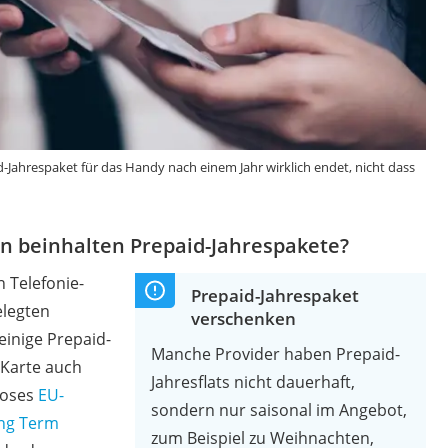
d-Jahrespaket für das Handy nach einem Jahr wirklich endet, nicht dass
n beinhalten Prepaid-Jahrespakete?
n Telefonie-
Prepaid-Jahrespaket
elegten
verschenken
inige Prepaid-
Manche Provider haben Prepaid-
-Karte auch
Jahresflats nicht dauerhaft,
loses
EU-
sondern nur saisonal im Angebot,
ong Term
zum Beispiel zu Weihnachten,