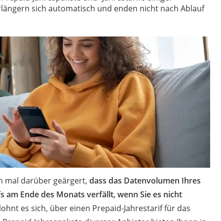
herung
rlängern sich automatisch und enden nicht nach Ablauf
ng
g
icherung
rung
herungen
rsicherung
n mal darüber geärgert,
dass das Datenvolumen Ihres
s am Ende des Monats verfällt, wenn Sie es nicht
lohnt es sich, über einen Prepaid-Jahrestarif für das