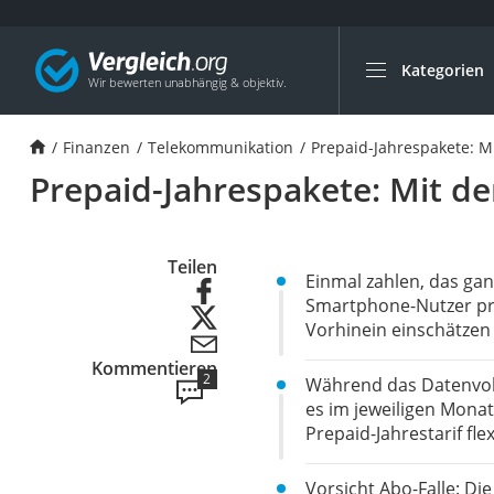
Kategorien
Die beliebtesten V
Finanzen
Finanzen
Telekommunikation
Prepaid-Jahrespakete: M
Silbermünze
Prepaid-Jahrespakete: Mit d
Hardware-Wallet
Wohnmobilversic
E-Scooter-Versich
Teilen
Einmal zahlen, das gan
Münzkapseln
Smartphone-Nutzer pra
Vorhinein einschätzen
Spardose mit Zähl
Kommentieren
Wohnwagenversic
2
Während das Datenvolu
Mietkautionskont
es im jeweiligen Monat
Prepaid-Jahrestarif fle
Oldtimer-Versiche
Goldbarren 1 g
Vorsicht Abo-Falle: Die