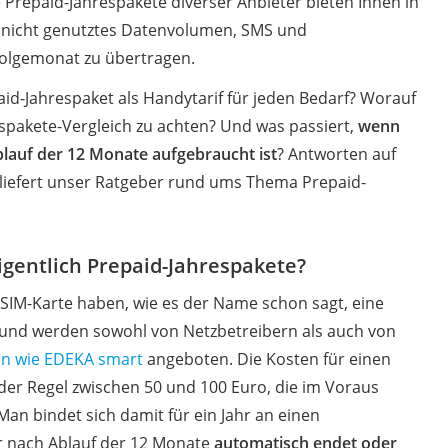
Prepaid-Jahrespakete diverser Anbieter bieten Ihnen in
t, nicht genutztes Datenvolumen, SMS und
olgemonat zu übertragen.
aid-Jahrespaket als Handytarif für jeden Bedarf? Worauf
espakete-Vergleich zu achten? Und was passiert,
wenn
auf der 12 Monate aufgebraucht ist
? Antworten auf
 liefert unser Ratgeber rund ums Thema Prepaid-
igentlich Prepaid-Jahrespakete?
 SIM-Karte haben, wie es der Name schon sagt, eine
und werden sowohl von Netzbetreibern als auch von
rn wie EDEKA smart
angeboten. Die Kosten für einen
 der Regel zwischen 50 und 100 Euro, die im Voraus
Man bindet sich damit für ein Jahr an einen
er nach Ablauf der 12 Monate
automatisch endet oder