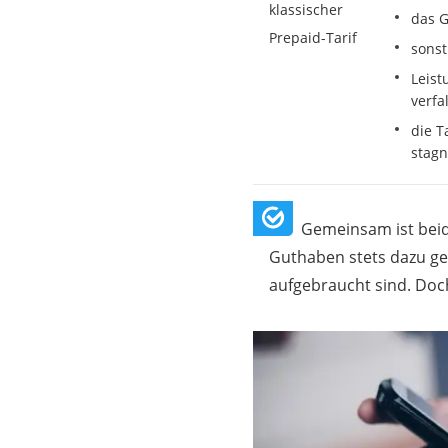
klassischer
das 
Prepaid-Tarif
sonst
Leist
verfa
die T
stagn
Gemeinsam ist beid
Guthaben stets dazu g
aufgebraucht sind. Doch