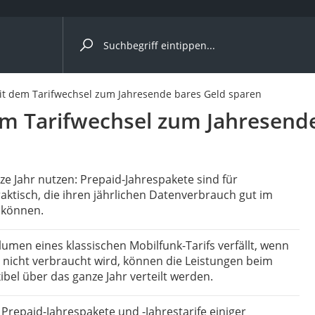
ergleiche nach Kategorie
it dem Tarifwechsel zum Jahresende bares Geld sparen
em Tarifwechsel zum Jahresend
herung
erung
ze Jahr nutzen: Prepaid-Jahrespakete sind für
ktisch, die ihren jährlichen Datenverbrauch gut im
 können.
werk
herung
men eines klassischen Mobilfunk-Tarifs verfällt, wenn
o
 nicht verbraucht wird, können die Leistungen beim
xibel über das ganze Jahr verteilt werden.
rung
 Prepaid-Jahrespakete und -Jahrestarife einiger