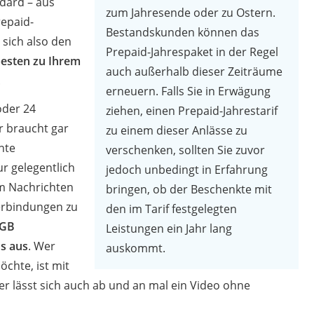
dard – aus
zum Jahresende oder zu Ostern.
repaid-
Bestandskunden können das
sich also den
Prepaid-Jahrespaket in der Regel
esten zu Ihrem
auch außerhalb dieser Zeiträume
.
erneuern. Falls Sie in Erwägung
oder 24
ziehen, einen Prepaid-Jahrestarif
r braucht gar
zu einem dieser Anlässe zu
nte
verschenken, sollten Sie zuvor
r gelegentlich
jedoch unbedingt in Erfahrung
um Nachrichten
bringen, ob der Beschenkte mit
erbindungen zu
den im Tarif festgelegten
 GB
Leistungen ein Jahr lang
s aus
. Wer
auskommt.
öchte, ist mit
er lässt sich auch ab und an mal ein Video ohne