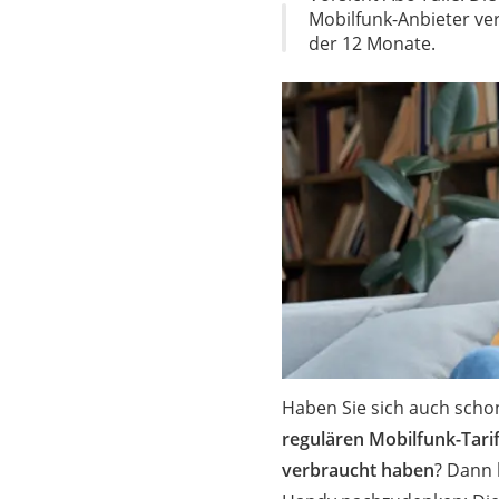
Pferde-OP-Versic
Mobilfunk-Anbieter ve
der 12 Monate.
Geräteversicheru
Brillenversicherun
Kinderkonto
Krypto-Wallet
Hundekrankenvers
Spendendose
Motorradversiche
Zahnzusatzversic
Katzen-Krankenve
Service
Haben Sie sich auch scho
regulären Mobilfunk-Tarif
verbraucht haben
? Dann 