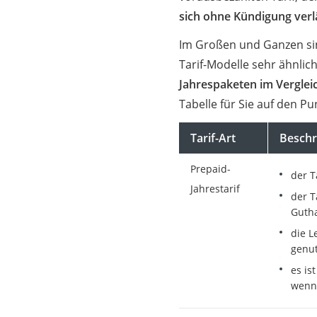
sich ohne Kündigung verl
Im Großen und Ganzen sin
Tarif-Modelle sehr ähnlic
Jahrespaketen im Verglei
Tabelle für Sie auf den Pu
Tarif-Art
Beschr
Prepaid-
der T
Jahrestarif
der T
Gutha
die L
genu
es is
wenn 