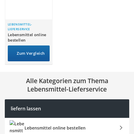
Strom und Gas (Kombitarif)
Elektronische Schließanlage
Immobilienportal
Ticketportale
LEBENSMITTEL-
LIEFERSERVICE
Kündigungsservice
Lebensmittel online
Service
bestellen
Zum Vergleich
Alle Kategorien zum Thema
Lebensmittel-Lieferservice
liefern lassen
Lebensmittel online bestellen