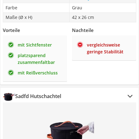
Farbe
Grau
Maße (Ø x H)
42 x 26 cm
Vorteile
Nachteile
mit Sichtfenster
vergleichsweise
geringe Stabilität
platzsparend
zusammenfaltbar
mit Reißverschluss
Sadfd Hutschachtel