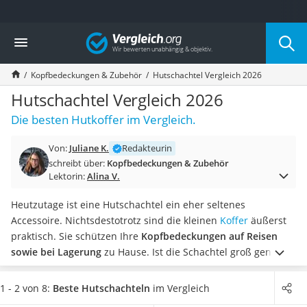
Die beliebtesten Vergleiche nach Kategorie
Vergleich
Mode
Boxershorts
Kopfbedeckungen & Zubehör
Hutschachtel Vergleich 2026
Cellulite-Leggings
Herrensocken
Hutschachtel Vergleich 2026
Polarisierte Sonnenbrille
Die besten Hutkoffer im Vergleich.
Hausschuhe Herren
Radunterhose Damen
Von:
Juliane K.
Redakteurin
Suunto-Uhr
schreibt über:
Kopfbedeckungen & Zubehör
Überzieh-Sonnenbrille
Lektorin:
Alina V.
RFID-Blocker
Sneaker Herren
Heutzutage ist eine Hutschachtel ein eher seltenes
Geldbörse Herren
Accessoire. Nichtsdestotrotz sind die kleinen
Koffer
äußerst
Knirps-Regenschirm
praktisch. Sie schützen Ihre
Kopfbedeckungen auf Reisen
Periodenunterwäsche
sowie bei Lagerung
zu Hause. Ist die Schachtel groß genug,
RFID-Schutzkarte
können Sie darin laut gängigen Online-Tests auch mehrere
Motorradbrillen
Hüte übereinanderstapeln, ohne dass diese gedrückt
1 - 2 von 8:
Beste Hutschachteln
im Vergleich
Lederhose
werden.
Wählen Sie jetzt aus unserer Vergleichstabelle
eine