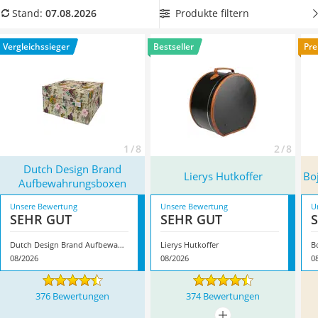
Ausweishülle
mit einem Reisekoffer kompatible Hutschachtel
, um Ihr
Produkte filtern
Stand:
07.08.2026
Bademantel Herren
Gepäck unterwegs stets sicher zusammenzuhalten.
Beheizbare Handschuhe
Überzeugt hat uns hier im August 2026 besonders das
Vergleichssieger
Bestseller
Pre
Gesundheitsschuhe
Modell
Dutch Design Brand Aufbewahrungsboxen
*
mit
Service
seinen Eigenschaften.
1 / 8
2 / 8
Dutch Design Brand
Lierys Hutkoffer
Bo
Aufbewahrungsboxen
Unsere Bewertung
Unsere Bewertung
U
SEHR GUT
SEHR GUT
Dutch Design Brand Aufbewahrungsboxen
Lierys Hutkoffer
B
08/2026
08/2026
0
376 Bewertungen
374 Bewertungen