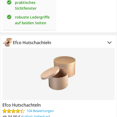
praktisches
Sichtfenster
robuste Ledergriffe
auf beiden Seiten
Efco Hutschachteln
Efco Hutschachteln
104 Bewertungen
ab 34,00 €
(
Sofort lieferbar
)