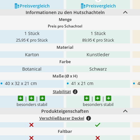
mehr anzeigen
Preis­vergleich
Preis­vergleich
Informationen zu den Hutschachteln
Menge
Preis pro Schachtel
1 Stück
1 Stück
25,95 € pro Stück
89,95 € pro Stück
Material
Karton
Kunstleder
Farbe
Botanical
Schwarz
Maße (Ø x H)
•
•
•
40 x 32 x 21 cm
41 x 21 cm
4
Stabilität
besonders stabil
besonders stabil
Produkteigenschaften
Verschließbarer Deckel
Faltbar