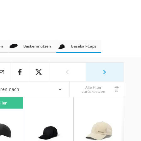
en
Baskenmützen
Baseball-Caps
Alle Filter
eren nach
zurücksetzen
ller