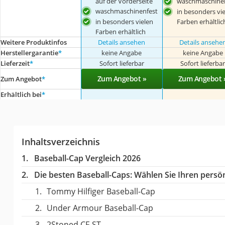
auf der Vorderseite
waschmaschinen
waschmaschinenfest
in besonders vi
in besonders vielen
Farben erhältlic
Farben erhältlich
Weitere Produktinfos
Details ansehen
Details ansehe
Herstellergarantie
*
keine Angabe
keine Angabe
Lieferzeit
*
Sofort lieferbar
Sofort lieferba
Zum Angebot »
Zum Angebot 
Zum Angebot
*
Erhältlich bei
*
Inhaltsverzeichnis
Baseball-Cap Vergleich 2026
Die besten Baseball-Caps:
Wählen Sie Ihren persönl
Tommy Hilfiger Baseball-Cap
Under Armour Baseball-Cap
2Stoned CF-ST