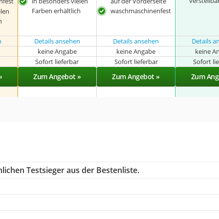
verstellba
fest
in besonders vielen
auf der Vorderseite
Farben erhältlich
waschmaschinenfest
elen
h
n
Details ansehen
Details ansehen
Details 
keine Angabe
keine Angabe
keine A
r
Sofort lieferbar
Sofort lieferbar
Sofort li
»
Zum Angebot »
Zum Angebot »
Zum Ang
ichen Testsieger aus der Bestenliste.