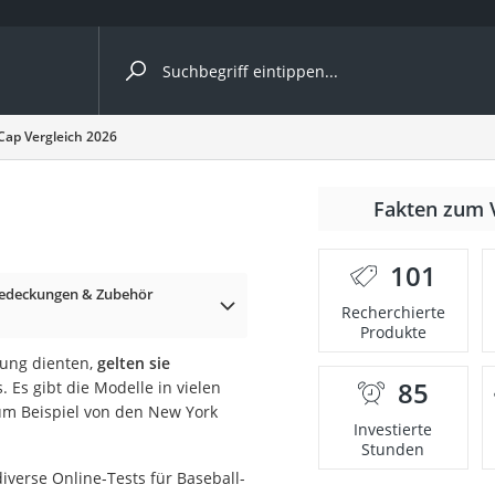
ergleiche nach Kategorie
Cap Vergleich 2026
Fakten zum 
nbrille
101
edeckungen & Zubehör
en
Recherchierte
Produkte
men
dung dienten,
gelten sie
85
 Es gibt die Modelle in vielen
ille
zum Beispiel von den New York
Investierte
Stunden
iverse Online-Tests für Baseball-