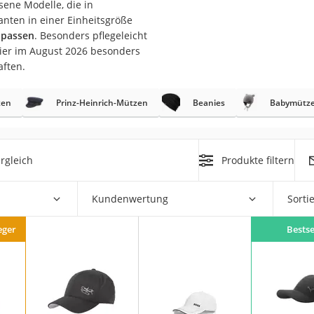
ene Modelle, die in
anten in einer Einheitsgröße
rm
anpassen
. Besonders pflegeleicht
ier im August 2026 besonders
che
aften.
zen
Prinz-Heinrich-Mützen
Beanies
Babymütz
rgleich
Produkte filtern
n
chuhe
Kundenwertung
Sorti
he
eger
Bestse