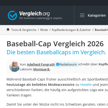
Kategorien
Die beliebtesten V
Mode
Tests & Vergleiche
Mode
Kopfbedeckungen & Zubehör
Baseball-
Boxershorts
Baseball-Cap Vergleich 2026
Cellulite-Leggings
Herrensocken
Die besten Baseballcaps im Vergleich.
Polarisierte Sonne
schreibt über:
Kopfb
Von:
Adelheid Fangrath
Redakteurin
Hausschuhe Herr
Lektorin:
Monique B.
Radunterhose Da
Während Baseball-Caps früher ausschließlich als Sportbeklei
Suunto-Uhr
heutzutage als beliebtes Modeaccessoire
zu
Hoodie
und Jeans.
Überzieh-Sonnenbr
verschiedenen Farben, die häufig ein aufgesticktes Logo wie 
Yankees tragen.
RFID-Blocker
Sneaker Herren
Damit Sie unter der Mütze nicht ins Schwitzen geraten, raten d