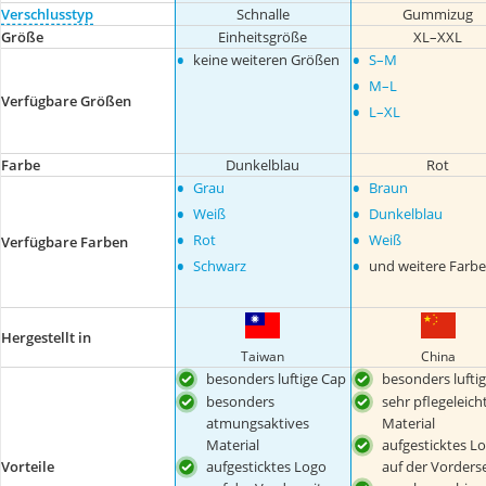
Verschlusstyp
Schnalle
Gummizug
Größe
Einheitsgröße
XL–XXL
•
•
keine weiteren Größen
S–M
•
M–L
Verfügbare Größen
•
L–XL
Farbe
Dunkelblau
Rot
•
•
Grau
Braun
•
•
Weiß
Dunkelblau
•
•
Rot
Weiß
Verfügbare Farben
•
•
Schwarz
und weitere Farb
Hergestellt in
Taiwan
China
besonders luftige Cap
besonders lufti
besonders
sehr pflegeleich
atmungsaktives
Material
Material
aufgesticktes L
Vorteile
aufgesticktes Logo
auf der Vorderse