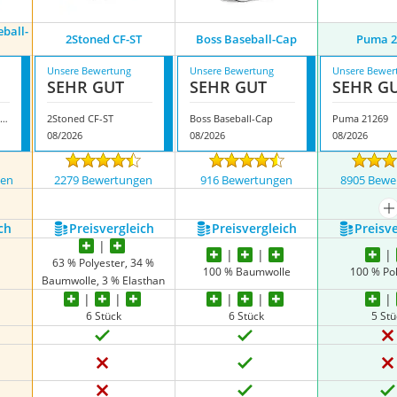
ball-
2Stoned CF-ST
Boss Baseball-Cap
Puma 2
Unsere Bewertung
Unsere Bewertung
Unsere Bewer
SEHR GUT
SEHR GUT
SEHR G
Under Armour Baseball-Cap
2Stoned CF-ST
Boss Baseball-Cap
Puma 21269
08/2026
08/2026
08/2026
gen
2279 Bewertungen
916 Bewertungen
8905 Bewe
nzeigen
m
ch
Preis­vergleich
Preis­vergleich
Preis­v
63 % Polyester, 34 %
r
100 % Baumwolle
100 % Po
Baumwolle, 3 % Elasthan
6 Stück
6 Stück
5 St