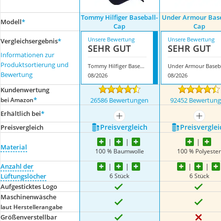
Tommy Hilfiger Baseball-
Under Armour Base
Modell
*
Cap
Cap
Unsere Bewertung
Unsere Bewertung
Vergleichsergebnis
*
SEHR GUT
SEHR GUT
Informationen zur
Produktsortierung und
Tommy Hilfiger Baseball-Cap
Bewertung
08/2026
08/2026
Kundenwertung
*
bei Amazon
26586 Bewertungen
92452 Bewertun
Erhältlich bei
*
mehr anzeigen
mehr a
Preis­vergleich
Preis­verglei
Preis­vergleich
Material
100 % Baumwolle
100 % Polyeste
Anzahl der
6 Stück
6 Stück
Lüftungslöcher
Aufgesticktes Logo
Maschinenwäsche
laut Herstellerangabe
Größenverstellbar