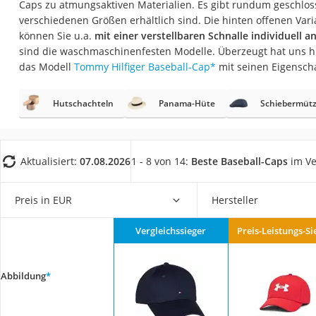
Caps zu atmungsaktiven Materialien. Es gibt rundum geschloss
Geldbörse Herren
verschiedenen Größen erhältlich sind. Die hinten offenen Vari
Knirps-Regenschi
können Sie u.a.
mit einer verstellbaren Schnalle individuell 
sind die waschmaschinenfesten Modelle. Überzeugt hat uns h
Periodenunterwäs
das Modell
Tommy Hilfiger Baseball-Cap
*
mit seinen Eigensch
RFID-Schutzkarte
Motorradbrillen
Hutschachteln
Panama-Hüte
Schiebermüt
Lederhose
Ausweishülle
Aktualisiert:
07.08.2026
1 - 8 von 14:
Beste Baseball-Caps
im Ve
Bademantel Herre
Beheizbare Hands
Preis in EUR
Hersteller
Gesundheitsschu
Vergleichssieger
Preis-Leistungs-Si
Service
Abbildung
*