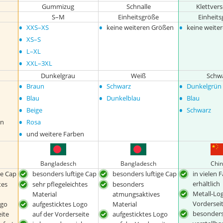
Gummizug
Schnalle
Klettver
S–M
Einheitsgröße
Einheit
•
•
•
XXS–XS
keine weiteren Größen
keine weite
•
XS–S
•
L–XL
•
XXL–3XL
Dunkelgrau
Weiß
Schw
•
•
•
Braun
Schwarz
Dunkelgrün
•
•
•
Blau
Dunkelblau
Blau
•
•
Beige
Schwarz
•
en
Rosa
•
und weitere Farben
Bangladesch
Bangladesch
Chi
ge Cap
besonders luftige Cap
besonders luftige Cap
in vielen 
erhältlich
tes
sehr pflegeleichtes
besonders
Metall-Lo
Material
atmungsaktives
Vordersei
ogo
aufgesticktes Logo
Material
besonders
ite
auf der Vorderseite
aufgesticktes Logo