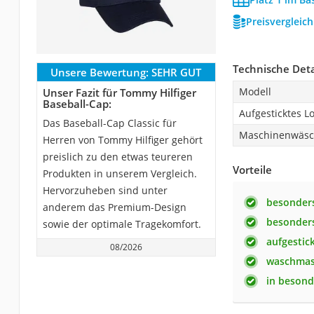
Preisvergleic
Technische Deta
Unsere Bewertung:
SEHR GUT
Modell
Unser Fazit für Tommy Hilfiger
Baseball-Cap:
Aufgesticktes L
Das Baseball-Cap Classic für
Maschinenwäs
Herren von Tommy Hilfiger gehört
preislich zu den etwas teureren
Vorteile
Produkten in unserem Vergleich.
Hervorzuheben sind unter
besonders
anderem das Premium-Design
besonders
sowie der optimale Tragekomfort.
aufgestic
08/2026
waschmas
in besond