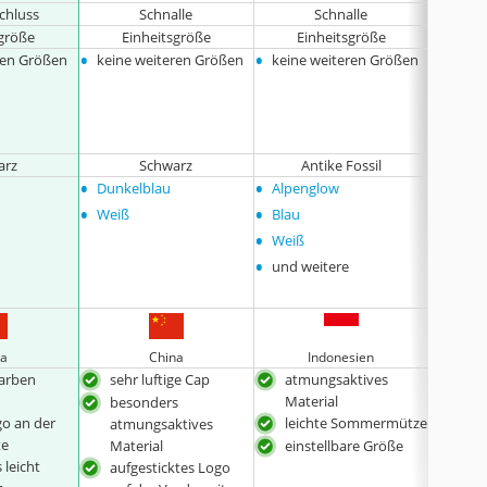
schluss
Schnalle
Schnalle
sgröße
Einheitsgröße
Einheitsgröße
Ei
•
•
•
ren Größen
keine weiteren Größen
keine weiteren Größen
keine
arz
Schwarz
Antike Fossil
•
•
•
Dunkelblau
Alpenglow
Grau
•
•
•
Weiß
Blau
Weiß
•
•
Weiß
Weinr
•
•
und weitere
Rosa
•
und w
na
China
Indonesien
Farben
sehr luftige Cap
atmungsaktives
beso
Material
besonders
bes
go an der
leichte Sommermütze
atmungsaktives
atm
te
Material
einstellbare Größe
Mate
 leicht
aufgesticktes Logo
aufg