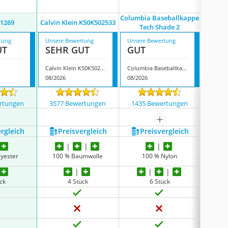
Columbia Baseballkappe
1269
Calvin Klein K50K502533
Ne
Tech Shade 2
tung
Unsere Bewertung
Unsere Bewertung
Unsere
UT
SEHR GUT
GUT
GUT
Calvin Klein K50K502533
Columbia Baseballkappe Tech Shade 2
New Er
08/2026
08/2026
08/202
rtungen
3577 Bewertungen
1435 Bewertungen
9400
ehr anzeigen
mehr anzeigen
ergleich
Preis­vergleich
Preis­vergleich
P
lyester
100 % Baumwolle
100 % Nylon
100
ück
4 Stück
6 Stück