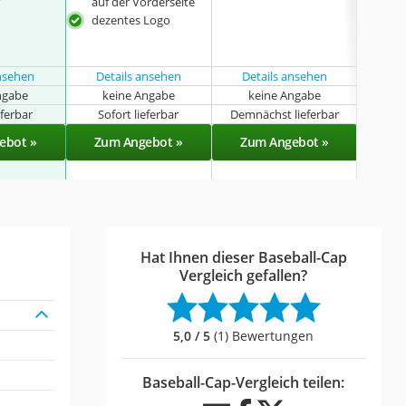
r
auf der Vorderseite
auf 
dezentes Logo
was
in b
Farb
ansehen
Details ansehen
Details ansehen
Det
ngabe
keine Angabe
keine Angabe
eferbar
Sofort lieferbar
Demnächst lieferbar
Sof
ebot »
Zum Angebot »
Zum Angebot »
Zu
Hat Ihnen dieser Baseball-Cap
Vergleich gefallen?
5,0 / 5
(1) Bewertungen
Baseball-Cap-Vergleich teilen: