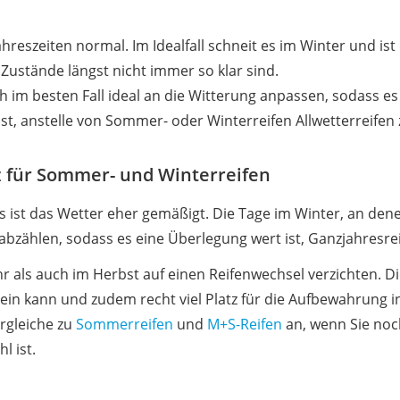
nmobil
er
ahreszeiten normal. Im Idealfall schneit es im Winter und i
stände längst nicht immer so klar sind.
ch im besten Fall ideal an die Witterung anpassen, sodass e
/55 R16
ist, anstelle von Sommer- oder Winterreifen Allwetterreifen
gerät
pressor
tz für Sommer- und Winterreifen
 ist das Wetter eher gemäßigt. Die Tage im Winter, an denen
 abzählen, sodass es eine Überlegung wert ist, Ganzjahresr
r als auch im Herbst auf einen Reifenwechsel verzichten. Di
sein kann und zudem recht viel Platz für die Aufbewahrung 
rgleiche zu
Sommerreifen
und
M+S-Reifen
an, wenn Sie noch
l ist.