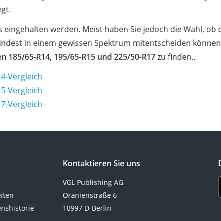
gt.
s eingehalten werden. Meist haben Sie jedoch die Wahl, ob
umindest in einem gewissen Spektrum mitentscheiden können
n 185/65-R14, 195/65-R15 und 225/50-R17
zu finden..
4-Vergleich
5-Vergleich
7-Vergleich
Kontaktieren Sie uns
VGL Publishing AG
eiten
Oranienstraße 6
nshistorie
10997 D-Berlin