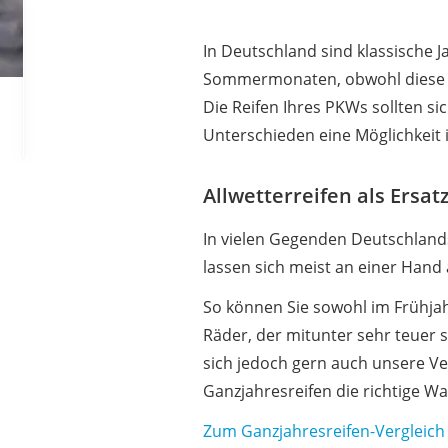
AGM-Batterie Woh
Thule-Fahrradträg
In Deutschland sind klassische J
FM-Transmitter
Sommermonaten, obwohl diese Zu
Die Reifen Ihres PKWs sollten si
Sommerreifen 205
Unterschieden eine Möglichkeit 
Autobatterie-Lade
Starthilfe mit Kom
Allwetterreifen als Ersa
Alkoholtester
Felgenbaum
In vielen Gegenden Deutschlands
lassen sich meist an einer Hand
Diesel-Additiv
Wagenheber
So können Sie sowohl im Frühjah
Service
Räder, der mitunter sehr teuer 
sich jedoch gern auch unsere Ve
Ganzjahresreifen die richtige Wah
Zum Ganzjahresreifen-Vergleich