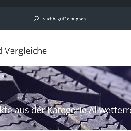
ergleiche nach Kategorie
ängerkupplung (4 Fahrräder)
d Vergleiche
nhängerkupplung)
ahrräder
l)
ke
te aus der Kategorie Allwetterr