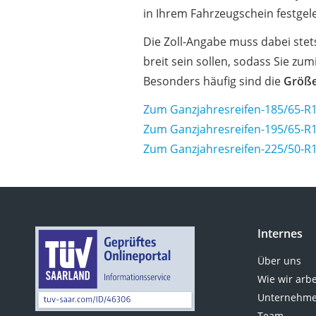
in Ihrem Fahrzeugschein festgele
Die Zoll-Angabe muss dabei stet
breit sein sollen, sodass Sie z
Besonders häufig sind die
Größe
Zum Ganzjahresreifen-185/65-R1
Zum Ganzjahresreifen-195/65-R1
Zum Ganzjahresreifen-225/50-R1
Internes
Über uns
Wie wir arb
Unternehme
Team