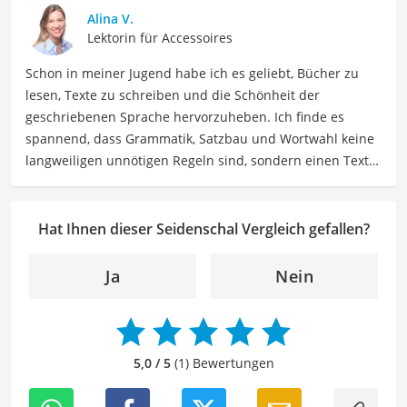
teilen. Meine Beiträge umfassen Modetrends,
Alina V.
Stylingtipps, Produktbewertungen und Modeinspirationen
Lektorin für Accessoires
für verschiedene Anlässe.
Schon in meiner Jugend habe ich es geliebt, Bücher zu
Der Seidenschal-Vergleich ist aus unserer Sicht
lesen, Texte zu schreiben und die Schönheit der
besonders empfehlenswert für
modebewusste Frauen
.
geschriebenen Sprache hervorzuheben. Ich finde es
spannend, dass Grammatik, Satzbau und Wortwahl keine
langweiligen unnötigen Regeln sind, sondern einen Text
zum Leben erwecken können. Deshalb habe ich es mir
zur Aufgabe gemacht, mein Know How und die Liebe zum
geschriebenen Wort als Lektorin bei VGL in unsere Texte
Hat Ihnen dieser Seidenschal Vergleich gefallen?
einfließen zu lassen. Mit meinem Auge für
Detailgenauigkeit und sprachliche Präzision unterstütze
Ja
Nein
ich unser Redaktionsteam dabei, qualitativ hochwertige
und fehlerfreie Inhalte zu liefern. Dabei liebe ich es,
meinen Wissensschatz immer mehr zu erweitern und
mich täglich mit den verschiedensten Themen
5,0 / 5
(1) Bewertungen
auseinanderzusetzen.