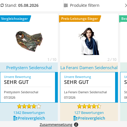
Ausweishülle
reiner Seide
aus unserer Vergleichstabelle, damit Sie Ihrer
Produkte filtern
Stand:
05.08.2026
Bademantel Herren
Haut etwas Gutes tun können. Überzeugt hat uns hier im
Beheizbare Handschuhe
August 2026 besonders das Modell
Prettystern Seidenschal
*
Vergleichssieger
Preis-Leistungs-Sieger
Bes
Gesundheitsschuhe
mit seinen Eigenschaften.
Service
1 / 10
2 / 10
Prettystern Seidenschal
La Ferani Damen Seidenschal
Unsere Bewertung
Unsere Bewertung
U
SEHR GUT
SEHR GUT
Prettystern Seidenschal
La Ferani Damen Seidenschal
S
07/2026
07/2026
0
1342 Bewertungen
127 Bewertungen
Preis­vergleich
Preis­vergleich
Zusammensetzung