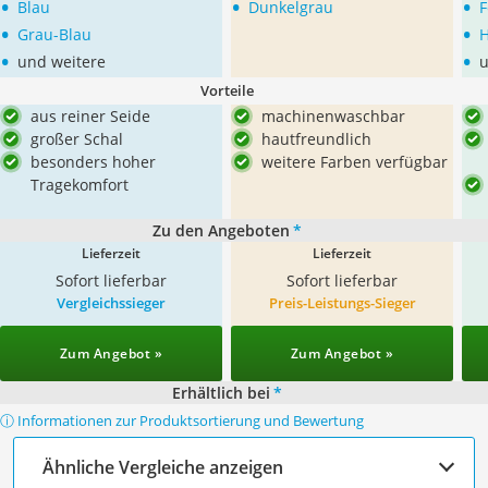
•
•
•
Blau
Dunkelgrau
F
•
•
Grau-Blau
H
•
•
und weitere
u
Vorteile
aus reiner Seide
machinenwaschbar
großer Schal
hautfreundlich
besonders hoher
weitere Farben verfügbar
Tragekomfort
Zu den Angeboten
*
Lieferzeit
Lieferzeit
Sofort lieferbar
Sofort lieferbar
Vergleichssieger
Preis-Leistungs-Sieger
Zum Angebot »
Zum Angebot »
Erhältlich bei
*
ⓘ Informationen zur Produktsortierung und Bewertung
Ähnliche Vergleiche anzeigen