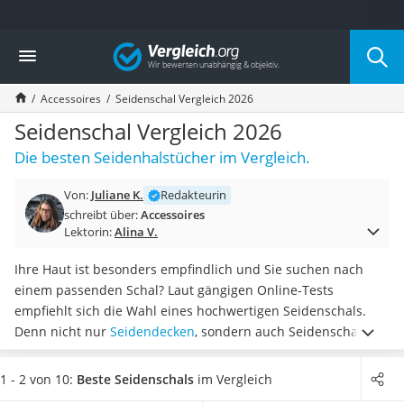
Die beliebtesten Vergleiche nach Kategorie
Vergleich
Mode
Boxershorts
Accessoires
Seidenschal Vergleich 2026
Cellulite-Leggings
Herrensocken
Seidenschal Vergleich 2026
Polarisierte Sonnenbrille
Die besten Seidenhalstücher im Vergleich.
Hausschuhe Herren
Radunterhose Damen
Von:
Juliane K.
Redakteurin
Suunto-Uhr
schreibt über:
Accessoires
Überzieh-Sonnenbrille
Lektorin:
Alina V.
RFID-Blocker
Sneaker Herren
Ihre Haut ist besonders empfindlich und Sie suchen nach
Geldbörse Herren
einem passenden Schal? Laut gängigen Online-Tests
Knirps-Regenschirm
empfiehlt sich die Wahl eines hochwertigen Seidenschals.
Periodenunterwäsche
Denn nicht nur
Seidendecken
, sondern auch Seidenschals
RFID-Schutzkarte
sind besonders
atmungsaktiv und lindern Hautreizungen
.
Motorradbrillen
Im Sommer dient der Schal als Sonnenschutz und im Winter
1 - 2 von 10:
Beste Seidenschals
im Vergleich
Lederhose
wärmt der Schal Sie.
Wählen Sie jetzt einen
Seidenschal aus