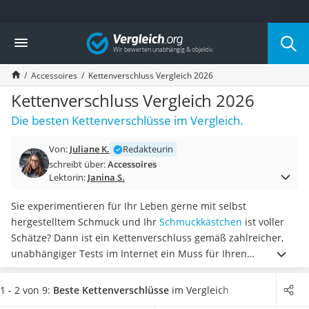
Die beliebtesten Vergleiche nach Kategorie
Vergleich
Mode
Boxershorts
Accessoires
Kettenverschluss Vergleich 2026
Cellulite-Leggings
Herrensocken
Kettenverschluss Vergleich 2026
Polarisierte Sonnenbrille
Die besten Kettenverschlüsse im Vergleich.
Hausschuhe Herren
Radunterhose Damen
Von:
Juliane K.
Redakteurin
Suunto-Uhr
schreibt über:
Accessoires
Überzieh-Sonnenbrille
Lektorin:
Janina S.
RFID-Blocker
Sneaker Herren
Sie experimentieren für Ihr Leben gerne mit selbst
Geldbörse Herren
hergestelltem Schmuck und Ihr
Schmuckkästchen
ist voller
Knirps-Regenschirm
Schätze? Dann ist ein Kettenverschluss gemäß zahlreicher,
Periodenunterwäsche
unabhängiger Tests im Internet ein Muss für Ihren
RFID-Schutzkarte
Werkzeugkasten. Er ist
vielseitig einsetzbar, nachhaltig und
Motorradbrillen
optisch sehr ansprechend
und schmiegt sich, beispielsweise
1 - 2 von 9:
Beste Kettenverschlüsse
im Vergleich
Lederhose
im Falle einer Befestigung an einem Armband, nahtlos an Ihr