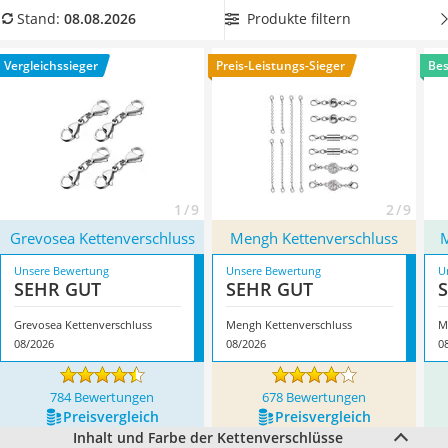
Ausweishülle
Handgelenk.
Wählen Sie jetzt aus unserer Produkttabelle
Produkte filtern
Stand:
08.08.2026
Bademantel Herren
Ihren Kettenverschluss mit einem besonders hochwertigen
Beheizbare Handschuhe
Material
, um Ihr Schmuckstück auf das nächste Level zu
Vergleichssieger
Preis-Leistungs-Sieger
Bes
Gesundheitsschuhe
bringen. Überzeugt hat uns hier im August 2026 besonders
Service
das Modell
Grevosea Kettenverschluss
*
mit seinen
Eigenschaften.
1 / 9
2 / 9
Grevosea Kettenverschluss
Mengh Kettenverschluss
M
Unsere Bewertung
Unsere Bewertung
U
SEHR GUT
SEHR GUT
Grevosea Kettenverschluss
Mengh Kettenverschluss
M
08/2026
08/2026
0
784 Bewertungen
678 Bewertungen
Preis­vergleich
Preis­vergleich
Inhalt und Farbe der Kettenverschlüsse