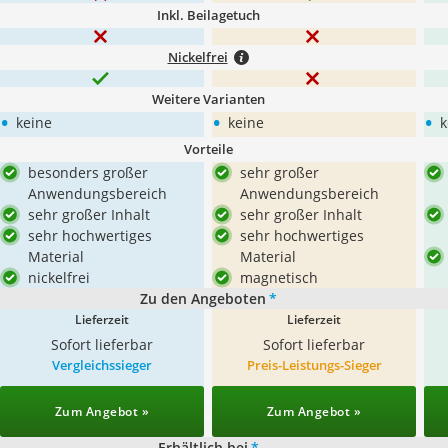
Inkl. Beilagetuch
Nickelfrei
Weitere Varianten
•
•
•
keine
keine
k
Vorteile
besonders großer
sehr großer
Anwendungsbereich
Anwendungsbereich
sehr großer Inhalt
sehr großer Inhalt
sehr hochwertiges
sehr hochwertiges
Material
Material
nickelfrei
magnetisch
Zu den Angeboten
*
Lieferzeit
Lieferzeit
Sofort lieferbar
Sofort lieferbar
Vergleichssieger
Preis-Leistungs-Sieger
Zum Angebot »
Zum Angebot »
Erhältlich bei
*