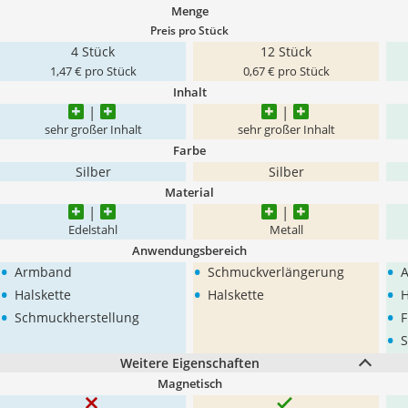
Menge
Preis pro Stück
4 Stück
12 Stück
1,47 € pro Stück
0,67 € pro Stück
Inhalt
sehr großer Inhalt
sehr großer Inhalt
Farbe
Silber
Silber
Material
Edelstahl
Metall
Anwendungsbereich
•
•
•
Armband
Schmuckverlängerung
•
•
•
Halskette
Halskette
H
•
•
Schmuckherstellung
F
•
S
Weitere Eigenschaften
Magnetisch