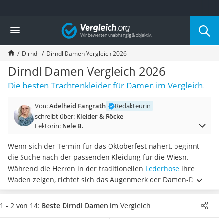
Die beliebtesten Vergleiche nach Kategorie
Vergleich
Mode
Boxershorts
Dirndl
Dirndl Damen Vergleich 2026
Cellulite-Leggings
Herrensocken
Dirndl Damen Vergleich 2026
Polarisierte Sonnenbrille
Die besten Trachtenkleider für Damen im Vergleich.
Hausschuhe Herren
Radunterhose Damen
Von:
Adelheid Fangrath
Redakteurin
Suunto-Uhr
schreibt über:
Kleider & Röcke
Überzieh-Sonnenbrille
Lektorin:
Nele B.
RFID-Blocker
Sneaker Herren
Wenn sich der Termin für das Oktoberfest nähert, beginnt
Geldbörse Herren
die Suche nach der passenden Kleidung für die Wiesn.
Knirps-Regenschirm
Während die Herren in der traditionellen
Lederhose
ihre
Periodenunterwäsche
Waden zeigen, richtet sich das Augenmerk der Damen-Dirndl
RFID-Schutzkarte
auf eine fesche Oberweite. Bei der Länge des Rockes
können
Motorradbrillen
Sie zwischen Mini, Midi und Maxi wählen
.
Laut Online-Tests
1 - 2 von 14:
Beste Dirndl Damen
im Vergleich
Lederhose
für Damen-Dirndl
sind 3in1-Modelle sehr beliebt
, weil Kleid,