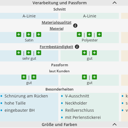
Verarbeitung und Passform
Schnitt
A-Linie
A-Linie
Materialqualität
Material
Satin
Polyester
Formbeständigkeit
sehr gut
gut
Passform
laut Kunden
gut
gut
Besonderheiten
•
•
•
Schnürung am Rücken
V-Ausschnitt
k
•
•
•
hohe Taille
Neckholder
s
•
•
•
eingebauter BH
Reißverschluss
v
•
mit Perlenstickerei
Größe und Farben