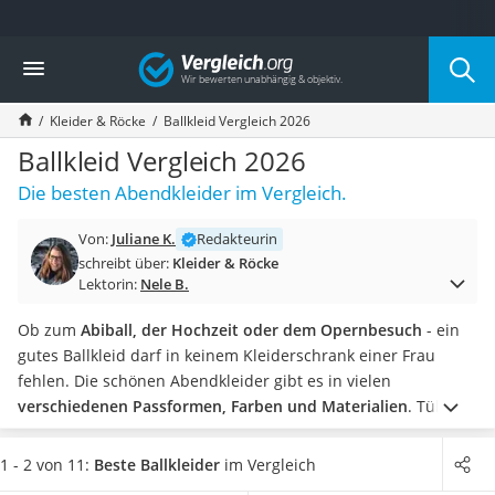
Die beliebtesten Vergleiche nach Kategorie
Vergleich
Mode
Boxershorts
Kleider & Röcke
Ballkleid Vergleich 2026
Cellulite-Leggings
Herrensocken
Ballkleid Vergleich 2026
Polarisierte Sonnenbrille
Die besten Abendkleider im Vergleich.
Hausschuhe Herren
Radunterhose Damen
Von:
Juliane K.
Redakteurin
Suunto-Uhr
schreibt über:
Kleider & Röcke
Überzieh-Sonnenbrille
Lektorin:
Nele B.
RFID-Blocker
Sneaker Herren
Ob zum
Abiball, der Hochzeit oder dem Opernbesuch
- ein
Geldbörse Herren
gutes Ballkleid darf in keinem Kleiderschrank einer Frau
Knirps-Regenschirm
fehlen. Die schönen Abendkleider gibt es in vielen
Periodenunterwäsche
verschiedenen Passformen, Farben und Materialien
. Tüll ist
RFID-Schutzkarte
besonders robust und formbeständig, Chiffon ist sehr fein
Motorradbrillen
und umschmeichelt Ihre Figur, Polyester hingegen ist
1 - 2 von 11:
Beste Ballkleider
im Vergleich
Lederhose
kostengünstig und vor allem pflegeleicht.
Damit Sie einfach