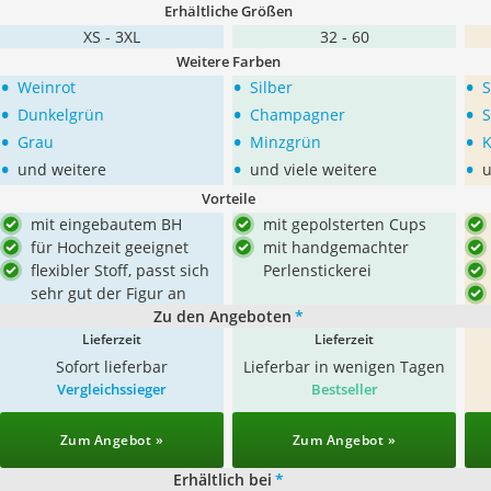
Erhältliche Größen
XS - 3XL
32 - 60
Weitere Farben
•
•
•
Weinrot
Silber
S
•
•
•
Dunkelgrün
Champagner
•
•
•
Grau
Minzgrün
K
•
•
•
und weitere
und viele weitere
u
Vorteile
mit eingebautem BH
mit gepolsterten Cups
für Hochzeit geeignet
mit handgemachter
flexibler Stoff, passt sich
Perlenstickerei
sehr gut der Figur an
Zu den Angeboten
*
Lieferzeit
Lieferzeit
Sofort lieferbar
Lieferbar in wenigen Tagen
Vergleichssieger
Bestseller
Zum Angebot »
Zum Angebot »
Erhältlich bei
*