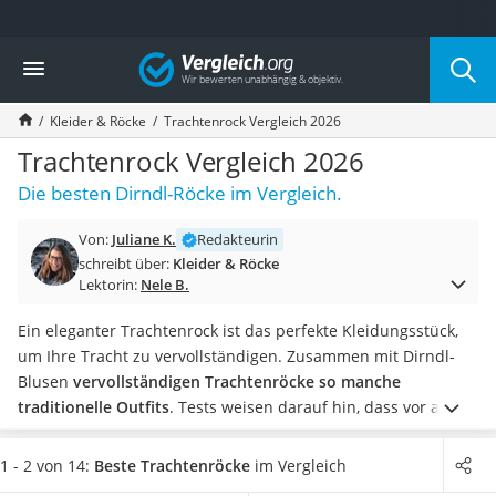
Die beliebtesten Vergleiche nach Kategorie
Vergleich
Mode
Boxershorts
Kleider & Röcke
Trachtenrock Vergleich 2026
Cellulite-Leggings
Herrensocken
Trachtenrock Vergleich 2026
Polarisierte Sonnenbrille
Die besten Dirndl-Röcke im Vergleich.
Hausschuhe Herren
Radunterhose Damen
Von:
Juliane K.
Redakteurin
Suunto-Uhr
schreibt über:
Kleider & Röcke
Überzieh-Sonnenbrille
Lektorin:
Nele B.
RFID-Blocker
Sneaker Herren
Ein eleganter Trachtenrock ist das perfekte Kleidungsstück,
Geldbörse Herren
um Ihre Tracht zu vervollständigen. Zusammen mit Dirndl-
Knirps-Regenschirm
Blusen
vervollständigen Trachtenröcke so manche
Periodenunterwäsche
traditionelle Outfits
. Tests weisen darauf hin, dass vor allem
RFID-Schutzkarte
auf für die Waschmaschine geeignete Trachtenröcke
Motorradbrillen
zurückgegriffen wird. Ein Trachtenrock ist in
1 - 2 von 14:
Beste Trachtenröcke
im Vergleich
Lederhose
unterschiedlichen Designs und Farben erhältlich.
Wählen Sie