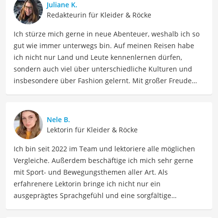
Juliane K.
Redakteurin für Kleider & Röcke
Ich stürze mich gerne in neue Abenteuer, weshalb ich so
gut wie immer unterwegs bin. Auf meinen Reisen habe
ich nicht nur Land und Leute kennenlernen dürfen,
sondern auch viel über unterschiedliche Kulturen und
insbesondere über Fashion gelernt. Mit großer Freude
möchte ich nun mein Fachwissen und meine Leidenschaft
für Bekleidung als Autorin im Bereich Mode mit Ihnen
teilen. Meine Beiträge umfassen Modetrends,
Nele B.
Stylingtipps, Produktbewertungen und Modeinspirationen
Lektorin für Kleider & Röcke
für verschiedene Anlässe.
Ich bin seit 2022 im Team und lektoriere alle möglichen
Der Trachtenrock-Vergleich ist aus unserer Sicht
Vergleiche. Außerdem beschäftige ich mich sehr gerne
besonders empfehlenswert für
Dirndl-Fans
.
mit Sport- und Bewegungsthemen aller Art. Als
erfahrenere Lektorin bringe ich nicht nur ein
ausgeprägtes Sprachgefühl und eine sorgfältige
Arbeitsweise mit, sondern auch mein Interesse an