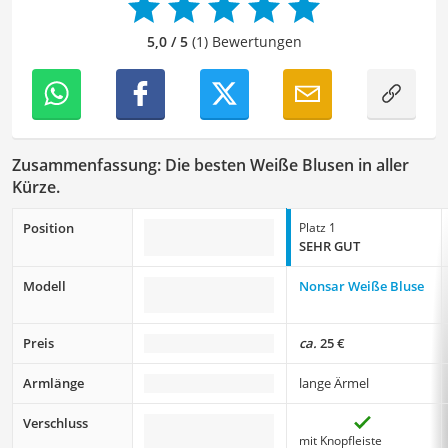
meinem Hintergrund im Bereich Sport und meiner Liebe
zur geschriebenen Sprache trage ich dazu bei, dass
5,0 / 5
(1) Bewertungen
unsere Vergleiche ansprechend, verständlich sowie
fehlerfrei sind.
Zusammenfassung: Die besten Weiße Blusen in aller
Kürze.
Position
Platz 1
SEHR GUT
Modell
Nonsar Weiße Bluse
Preis
ca.
25 €
Armlänge
lange Ärmel
Verschluss
mit Knopfleiste