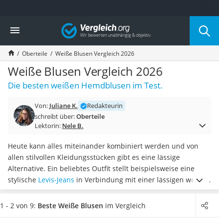
Die beliebtesten Vergleiche nach Kategorie
Vergleich
Mode
Boxershorts
Oberteile
Weiße Blusen Vergleich 2026
Cellulite-Leggings
Herrensocken
Weiße Blusen Vergleich 2026
Polarisierte Sonnenbrille
Die besten weißen Hemdblusen im Test.
Hausschuhe Herren
Radunterhose Damen
Von:
Juliane K.
Redakteurin
Suunto-Uhr
schreibt über:
Oberteile
Überzieh-Sonnenbrille
Lektorin:
Nele B.
RFID-Blocker
Sneaker Herren
Heute kann alles miteinander kombiniert werden und von
Geldbörse Herren
allen stilvollen Kleidungsstücken gibt es eine lässige
Knirps-Regenschirm
Alternative. Ein beliebtes Outfit stellt beispielsweise eine
Periodenunterwäsche
stylische
Levis-Jeans
in Verbindung mit einer lässigen weißen
RFID-Schutzkarte
Bluse darüber dar. Diverse Mode-Tests im Internet weisen
Motorradbrillen
darauf hin, dass eine weiße Bluse
ohne Knopfleiste eine
1 - 2 von 9:
Beste Weiße Blusen
im Vergleich
Lederhose
beliebte und moderne Blusenart
ist.
Wählen Sie jetzt aus