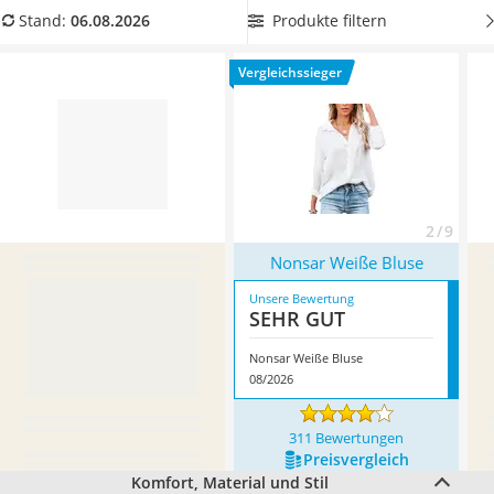
Ausweishülle
unserer Vergleichstabelle eine weiße Bluse mit langen
Produkte filtern
Stand:
06.08.2026
Bademantel Herren
Ärmeln, damit Sie
auf der Arbeit stilvoll und elegant
Beheizbare Handschuhe
gekleidet sind. Überzeugt hat uns hier im August 2026
Vergleichssieger
Gesundheitsschuhe
besonders das Modell
Nonsar Weiße Bluse
*
mit seinen
Service
Eigenschaften.
2 / 9
Nonsar Weiße Bluse
Unsere Bewertung
SEHR GUT
Nonsar Weiße Bluse
08/2026
311 Bewertungen
Preis­vergleich
Komfort, Material und Stil