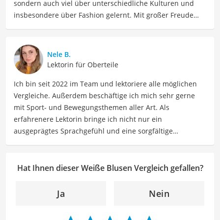
sondern auch viel über unterschiedliche Kulturen und
insbesondere über Fashion gelernt. Mit großer Freude
möchte ich nun mein Fachwissen und meine Leidenschaft
für Bekleidung als Autorin im Bereich Mode mit Ihnen
teilen. Meine Beiträge umfassen Modetrends,
Nele B.
Stylingtipps, Produktbewertungen und Modeinspirationen
Lektorin für Oberteile
für verschiedene Anlässe.
Ich bin seit 2022 im Team und lektoriere alle möglichen
Der Weiße Blusen-Vergleich ist aus unserer Sicht
Vergleiche. Außerdem beschäftige ich mich sehr gerne
besonders empfehlenswert für
Blusen-Begeisterte
.
mit Sport- und Bewegungsthemen aller Art. Als
erfahrenere Lektorin bringe ich nicht nur ein
ausgeprägtes Sprachgefühl und eine sorgfältige
Arbeitsweise mit, sondern auch mein Interesse an
sportlichen Aktivitäten. Durch meine Tätigkeit als Lektorin
kann ich dazu beitragen, Texte inhaltlich präzise, gut
Hat Ihnen dieser Weiße Blusen Vergleich gefallen?
strukturiert und sprachlich einwandfrei zu gestalten.
Mein Ziel ist es, unsere Inhalte auf ihre inhaltliche
Ja
Nein
Kohärenz, logische Schlüssigkeit und stilistische Qualität
zu überprüfen sowie gegebenenfalls zu verbessern. Mit