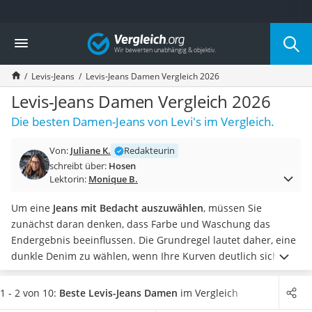
Die beliebtesten Vergleiche nach Kategorie
Vergleich
Mode
Boxershorts
Levis-Jeans
Levis-Jeans Damen Vergleich 2026
Cellulite-Leggings
Herrensocken
Levis-Jeans Damen Vergleich 2026
Polarisierte Sonnenbrille
Die besten Damen-Jeans von Levi's im Vergleich.
Hausschuhe Herren
Radunterhose Damen
Von:
Juliane K.
Redakteurin
Suunto-Uhr
schreibt über:
Hosen
Überzieh-Sonnenbrille
Lektorin:
Monique B.
RFID-Blocker
Sneaker Herren
Um eine
Jeans mit Bedacht auszuwählen
, müssen Sie
Geldbörse Herren
zunächst daran denken, dass Farbe und Waschung das
Knirps-Regenschirm
Endergebnis beeinflussen. Die Grundregel lautet daher, eine
Periodenunterwäsche
dunkle Denim zu wählen, wenn Ihre Kurven deutlich sichtbar
RFID-Schutzkarte
sind. Denn
Dunkelblau oder Schwarz
sorgt im Gegensatz zu
Motorradbrillen
heller Farbe
für einen schlankmachenden Effekt
.
Wählen Sie
1 - 2 von 10:
Beste Levis-Jeans Damen
im Vergleich
Lederhose
jetzt eine dunkle Jeanshose
mit einem hohem Stretchanteil