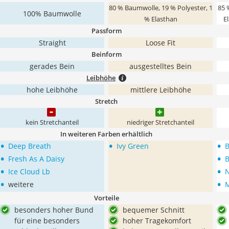
80 % Baumwolle, 19 % Polyester, 1
85 
100% Baumwolle
% Elasthan
E
Passform
Straight
Loose Fit
Beinform
gerades Bein
ausgestelltes Bein
Leibhöhe
hohe Leibhöhe
mittlere Leibhöhe
Stretch
kein Stretchanteil
niedriger Stretchanteil
In weiteren Farben erhältlich
•
•
•
Deep Breath
Ivy Green
B
•
•
Fresh As A Daisy
B
•
•
Ice Cloud Lb
N
•
•
weitere
M
Vorteile
besonders hoher Bund
bequemer Schnitt
für eine besonders
hoher Tragekomfort