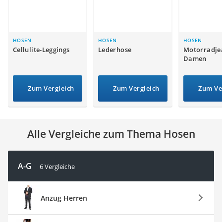
Ausweishülle
Bademantel Herren
Beheizbare Handschuhe
Gesundheitsschuhe
HOSEN
HOSEN
HOSEN
Cellulite-Leggings
Lederhose
Motorradje
Service
Damen
Zum Vergleich
Zum Vergleich
Zum Ve
Alle Vergleiche zum Thema Hosen
A-G
6 Vergleiche
Anzug Herren