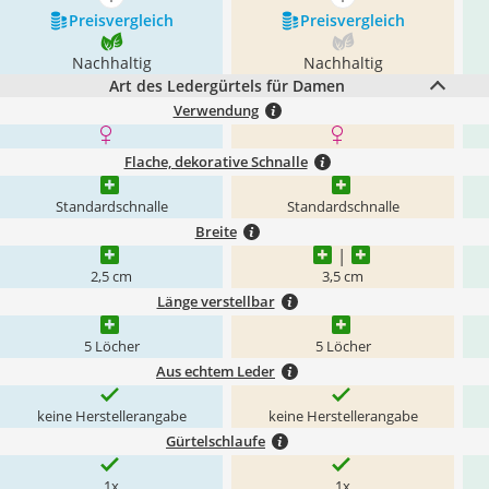
mehr anzeigen
mehr anzeigen
Preis­vergleich
Preis­vergleich
Nachhaltig
Nachhaltig
Art des Ledergürtels für Damen
Verwendung
Flache, dekorative Schnalle
Standardschnalle
Standardschnalle
Breite
2,5 cm
3,5 cm
Länge verstellbar
5 Löcher
5 Löcher
Aus echtem Leder
keine Herstellerangabe
keine Herstellerangabe
Gürtelschlaufe
1x
1x