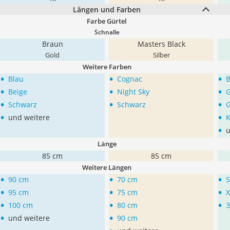
Längen und Farben
Farbe Gürtel
Schnalle
Braun
Masters Black
Gold
Silber
Weitere Farben
•
•
•
Blau
Cognac
B
•
•
•
Beige
Night Sky
G
•
•
•
Schwarz
Schwarz
•
•
und weitere
•
u
Länge
85 cm
85 cm
Weitere Längen
•
•
•
90 cm
70 cm
•
•
•
95 cm
75 cm
X
•
•
•
100 cm
80 cm
3
•
•
und weitere
90 cm