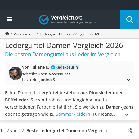
Die beliebtesten Vergleiche nach Kategorie
Vergleich
Mode
Boxershorts
Accessoires
Ledergürtel Damen Vergleich 2026
Cellulite-Leggings
Herrensocken
Ledergürtel Damen Vergleich 2026
Polarisierte Sonnenbrille
Die besten Damengürtel aus Leder im Vergleich.
Hausschuhe Herren
Radunterhose Damen
Von:
Juliane K.
Redakteurin
Suunto-Uhr
schreibt über:
Accessoires
Überzieh-Sonnenbrille
Lektorin:
Janina S.
RFID-Blocker
Sneaker Herren
Echte Damen-Ledergürtel bestehen
aus Rindsleder oder
Geldbörse Herren
Büffelleder
. Sie sind robust und langlebig und in
Knirps-Regenschirm
verschiedenen Farben erhältlich. Sie werden
zu Damen-Jeans
Periodenunterwäsche
ebenso getragen wie zu
Sommerkleidern
. Für Jeans
RFID-Schutzkarte
empfehlen Online-Tests
eine maximale Breite von 4 cm
.
Sie
Motorradbrillen
erhalten Damen-Ledergürtel in verschiedenen Längen, wobei
1 - 2 von 12:
Beste Ledergürtel Damen
im Vergleich
Lederhose
die passende Länge
etwa 10 cm länger als Ihr Taillenumfang