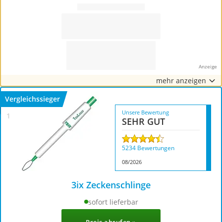
Philips-Sonicare-Zahnbürste
Schildkrötenhaus
Mineralfutter Pferd
Massagegerät
Service
mehr anzeigen
Vergleichssieger
Unsere Bewertung
SEHR GUT
5234 Bewertungen
08/2026
3ix Zeckenschlinge
sofort lieferbar
3000+ Käufe im letzten Monat
Preis abrufen »