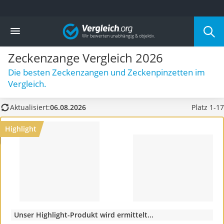
Die beliebtesten Vergleiche nach Kategorie
Vergleich
Drogerie
Inhalator
Zeckenzange Vergleich 2026
Haarschneider
Rollator
Die besten Zeckenzangen und Zeckenpinzetten im
Braun Rasierer
Vergleich.
Katzenklappe (Chip)
Rasierer
Aktualisiert:
06.08.2026
Platz 1-17
Masturbator
Massagepistole
Highlight
Epilierer
Reisehaartrockner
Eiweißpulver
Magnesiumpräparat
Katzenklappe
Nackenmassagegerät
Zeckenschutz Katze
Unser Highlight-Produkt wird ermittelt...
leichter Haartrockner