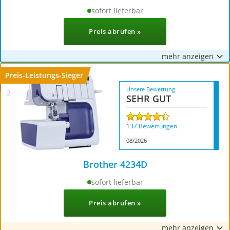
Handgepäck-Koffer
sofort lieferbar
Vibrationsplatte
Wanderschuhe Herren
Preis abrufen »
Sicherheitsweste Reiten
Service
mehr anzeigen
Preis-Leistungs-Sieger
Unsere Bewertung
SEHR GUT
137 Bewertungen
08/2026
Brother 4234D
sofort lieferbar
Preis abrufen »
mehr anzeigen